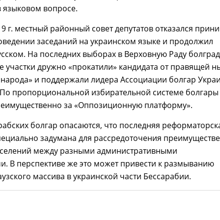
в языковом вопросе.
19 г. местный районный совет депутатов отказался прин
оведении заседаний на украинском языке и продолжил
усском. На последних выборах в Верховную Раду болгра
 участки дружно «прокатили» кандидата от правящей н
 народа» и поддержали лидера Ассоциации болгар Укра
. По пропорциональной избирательной системе болгары
реимущественно за «Оппозиционную платформу».
абских болгар опасаются, что последняя реформаторск
пециально задумана для рассредоточения преимуществ
оселений между разными административными
. В перспективе же это может привести к размыванию
аузского массива в украинской части Бессарабии.