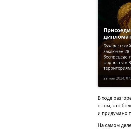
Присоеди
диплома
Бухарестски
заключён 28 
беспрецеден
форпосты в В
территориям
29 мая 2024, 07
В ходе разгор
о том, что бо
и придумано т
На самом деле