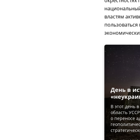
окрестностях 
национальный
властям актив
пользоваться
экономически
День в ис
«неукраи
В этот день 
область УСС
о переносе а
геополитичес
стратегичес