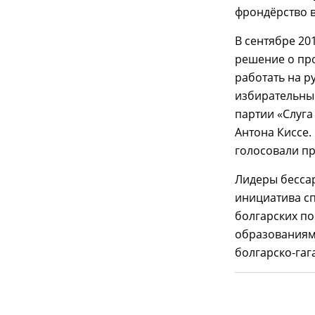
фрондёрство 
В сентябре 20
решение о пр
работать на р
избирательные
партии «Слуга
Антона Киссе
голосовали п
Лидеры бессар
инициатива с
болгарских п
образованиями
болгарско-гаг