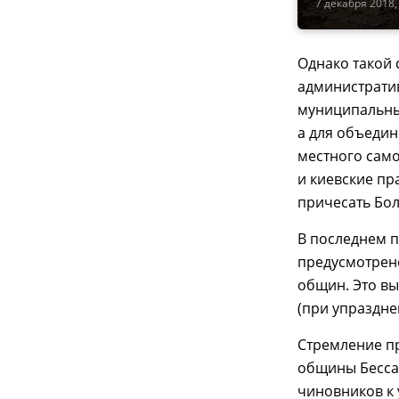
7 декабря 2018,
Однако такой 
администрати
муниципальны
а для объеди
местного сам
и киевские пр
причесать Бол
В последнем п
предусмотрен
общин. Это в
(при упраздне
Стремление пр
общины Бесса
чиновников к 