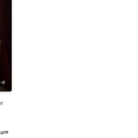
ют
нция