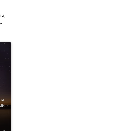
ы,
-
ая
ами