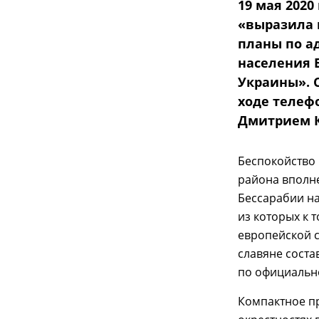
19 мая 2020
«выразила 
планы по а
населения 
Украины». 
ходе телеф
Дмитрием 
Беспокойство 
района вполн
Бессарабии н
из которых к 
европейской с
славяне соста
по официально
Компактное пр