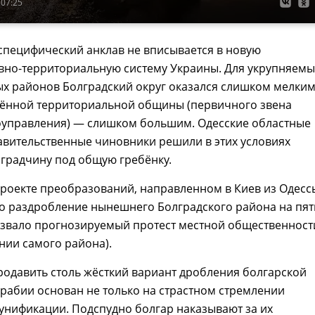
 07:25
специфический анклав не вписывается в новую
вно-территориальную систему Украины. Для укрупняемы
х районов Болградский округ оказался слишком мелким
нённой территориальной общины (первичного звена
оуправления) — слишком большим. Одесские областные
авительственные чиновники решили в этих условиях
градчину под общую гребёнку.
роекте преобразований, направленном в Киев из Одесс
о раздробление нынешнего Болградского района на пят
ызвало прогнозируемый протест местной общественност
нии самого района).
одавить столь жёсткий вариант дробления болгарской
рабии основан не только на страстном стремлении
унификации. Подспудно болгар наказывают за их