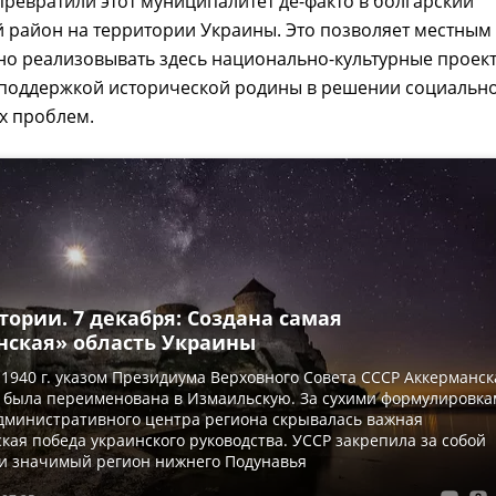
превратили этот муниципалитет де-факто в болгарский
 район на территории Украины. Это позволяет местным
но реализовывать здесь национально-культурные проект
 поддержкой исторической родины в решении социально
х проблем.
тории. 7 декабря: Создана самая
нская» область Украины
в 1940 г. указом Президиума Верховного Совета СССР Аккерманск
Р была переименована в Измаильскую. За сухими формулировк
дминистративного центра региона скрывалась важная
кая победа украинского руководства. УССР закрепила за собой
ки значимый регион нижнего Подунавья