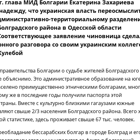
 г. глава МИД Болгарии Екатерина Захариева
надежду, что украинская власть переосмысли
дминистративно-территориальному разделен
Болградского района в Одесской области
Соответствующее заявление чиновница сдела
онного разговора со своим украинским коллег
Кулебой
правительства Болгарии о судьбе жителей Болградского
е объяснимо. Это административное образование на юг
аселено преимущественно этническими болгарами, мно
тому же в последние годы получили паспорта этой
траны. Вместе с культурно близкими гагаузами южные
вляют свыше 2/3 населения Болградского района. Всего 
й статистике, здесь проживает свыше 67 тыс. человек.
еобладание бессарабских болгар в городе Болград и ег