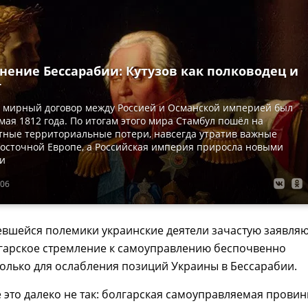
нение Бессарабии: Кутузов как полководец и
т
й мирный договор между Россией и Османской империей был
мая 1812 года. По итогам этого мира Стамбул пошёл на
тные территориальные потери, навсегда утратив важные
осточной Европе, а Российская империя приросла новыми
и
:06
евшейся полемики украинские деятели зачастую заявля
лгарское стремление к самоуправлению беспочвенно
олько для ослабления позиций Украины в Бессарабии.
 это далеко не так: болгарская самоуправляемая прови