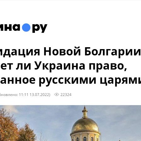
дация Новой Болгарии
ет ли Украина право,
анное русскими царям
бновлено: 11:11 13.07.2022)
22324