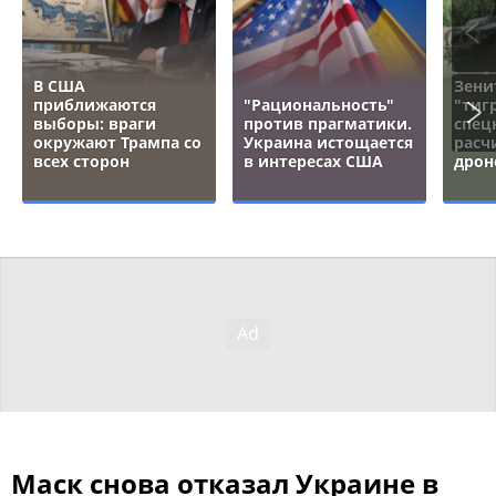
В США
Зени
приближаются
"Рациональность"
"тигр
выборы: враги
против прагматики.
спец
окружают Трампа со
Украина истощается
расч
всех сторон
в интересах США
дрон
Маск снова отказал Украине в