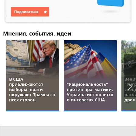
Мнения, события, идеи
В США
Зени
приближаются
"Рациональность"
"тигр
выборы: враги
против прагматики.
спец
окружают Трампа со
Украина истощается
расч
всех сторон
в интересах США
дрон