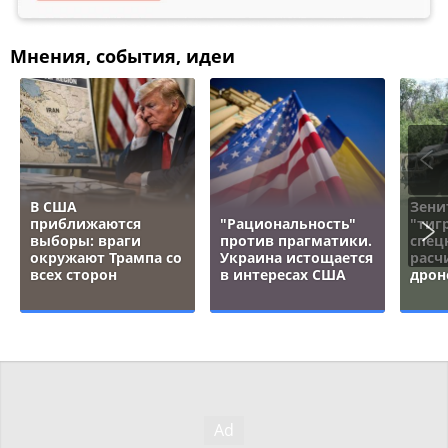
Мнения, события, идеи
В США
Зени
приближаются
"Рациональность"
"тигр
выборы: враги
против прагматики.
спец
окружают Трампа со
Украина истощается
расч
всех сторон
в интересах США
дрон