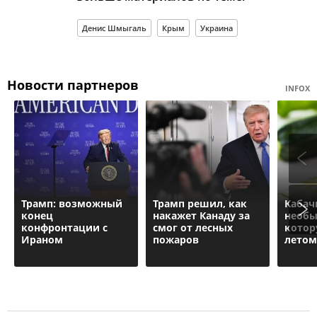
Денис Шмыгаль
Крым
Украина
Новости партнеров
INFOX
Трамп: возможный
Трамп решил, как
Кабач
конец
накажет Канаду за
необы
конфронтации с
смог от лесных
котор
Ираном
пожаров
летом