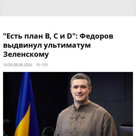
"Есть план B, C и D": Федоров
выдвинул ультиматум
Зеленскому
14:59 08.08.2026
191