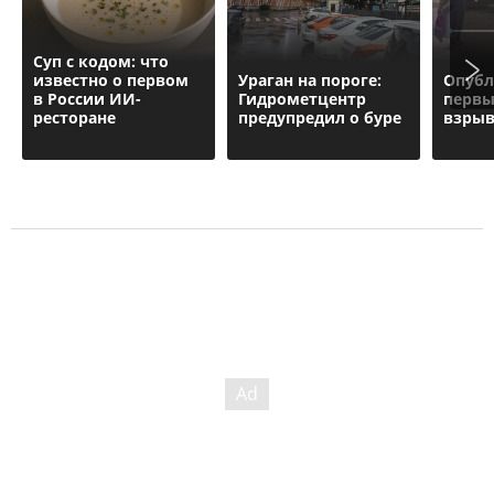
Суп с кодом: что
известно о первом
Ураган на пороге:
Опубл
в России ИИ-
Гидрометцентр
первы
ресторане
предупредил о буре
взрыв