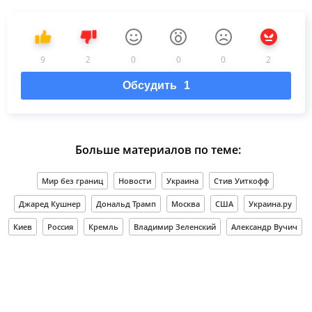
9
2
0
0
0
2
Обсудить
1
Больше материалов по теме:
Мир без границ
Новости
Украина
Стив Уиткофф
Джаред Кушнер
Дональд Трамп
Москва
США
Украина.ру
Киев
Россия
Кремль
Владимир Зеленский
Александр Вучич