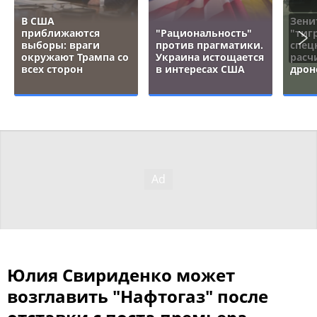
В США
Зени
приближаются
"Рациональность"
"тигр
выборы: враги
против прагматики.
спец
окружают Трампа со
Украина истощается
расч
всех сторон
в интересах США
дрон
Юлия Свириденко может
возглавить "Нафтогаз" после