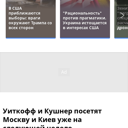
В США
Зени
приближаются
"Рациональность"
"тигр
выборы: враги
против прагматики.
спец
окружают Трампа со
Украина истощается
расч
всех сторон
в интересах США
дрон
Уиткофф и Кушнер посетят
Москву и Киев уже на