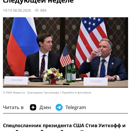
следующей неделе
19:19 08.08.2026
866
© РИА Новости . Екатерина Чеснокова
Перейти в фотобанк
Читать в
Дзен
Telegram
Спецпосланник президента США Стив Уиткофф и