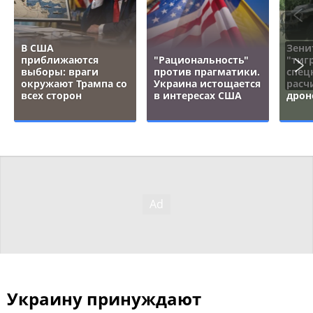
В США
Зени
приближаются
"Рациональность"
"тигр
выборы: враги
против прагматики.
спец
окружают Трампа со
Украина истощается
расч
всех сторон
в интересах США
дрон
Украину принуждают