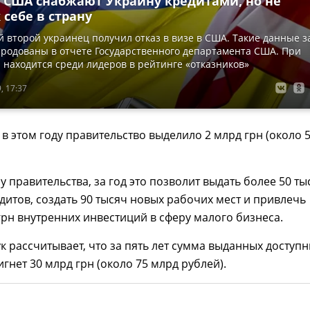
: США снабжают Украину кредитами, но не
 себе в страну
 второй украинец получил отказ в визе в США. Такие данные з
ародованы в отчете Государственного департамента США. При
 находится среди лидеров в рейтинге «отказников»
, 17:37
в этом году правительство выделило 2 млрд грн (около 
у правительства, за год это позволит выдать более 50 ты
дитов, создать 90 тысяч новых рабочих мест и привлечь
грн внутренних инвестиций в сферу малого бизнеса.
к рассчитывает, что за пять лет сумма выданных доступ
игнет 30 млрд грн (около 75 млрд рублей).