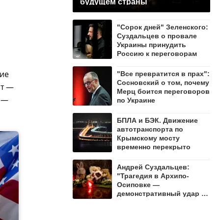
будущем страны
"Сорок дней" Зеленского:
Суздальцев о провале
Украины принудить
Россию к переговорам
ние
"Все превратится в прах":
Сосновский о том, почему
нт —
Мерц боится переговоров
, —
по Украине
БПЛА и БЭК. Движение
автотранспорта по
Крымскому мосту
временно перекрыто
Андрей Суздальцев:
"Трагедия в Архипо-
Осиповке —
демонстративный удар по
русскому народу"