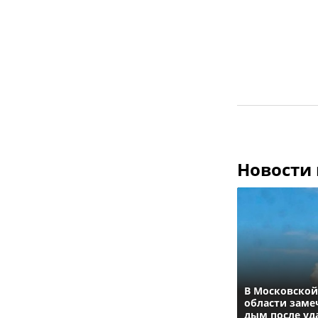
Новости
В Московской
области заме
дым после уд