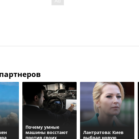
 партнеров
Почему умные
чен
машины восстают
Лантратова: Киев
ара
против своих
выбрал новую