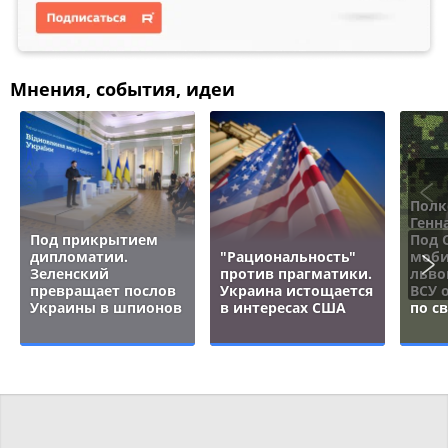
Мнения, события, идеи
Полк
Генн
Под прикрытием
Под 
дипломатии.
"Рациональность"
моби
Зеленский
против прагматики.
льво
превращает послов
Украина истощается
ВСУ 
Украины в шпионов
в интересах США
по с