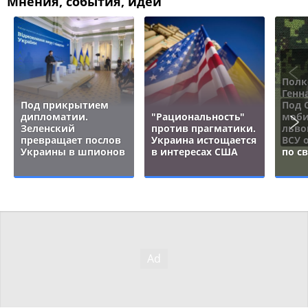
Мнения, события, идеи
Полк
Генн
Под прикрытием
Под 
дипломатии.
"Рациональность"
моби
Зеленский
против прагматики.
льво
превращает послов
Украина истощается
ВСУ 
Украины в шпионов
в интересах США
по с