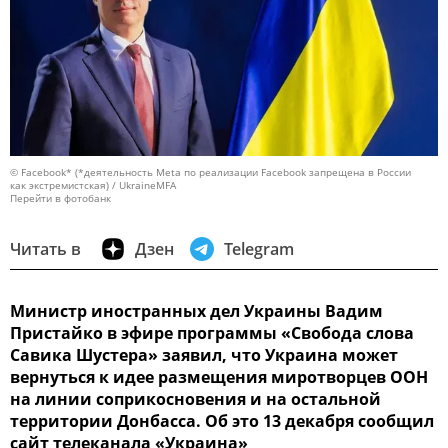
© Facebook* (*деятельность Meta по реализации Facebook запрещена в России
как экстремистская) / UkraineMFA
Перейти в фотобанк
Читать в
Дзен
Telegram
Министр иностранных дел Украины Вадим
Пристайко в эфире программы «Свобода слова
Савика Шустера» заявил, что Украина может
вернуться к идее размещения миротворцев ООН
на линии соприкосновения и на остальной
территории Донбасса. Об это 13 декабря сообщил
сайт телеканала «Украина»