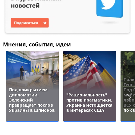
Мнения, события, идеи
Полк
Генн
Под прикрытием
Под 
дипломатии.
"Рациональность"
моби
Зеленский
против прагматики.
льво
превращает послов
Украина истощается
ВСУ 
Украины в шпионов
в интересах США
по с