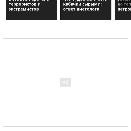
террористов и
кабачки сырыми:
на те
экстремистов
ответ диетолога
ветро