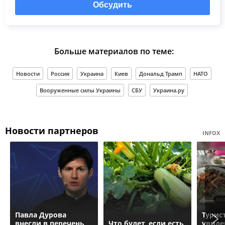
Обсудить
Больше материалов по теме:
Новости
Россия
Украина
Киев
Дональд Трамп
НАТО
Вооруженные силы Украины
СБУ
Украина.ру
Новости партнеров
INFOX
Павла Дурова
Турис
внесли в перечень
Что будет, если есть
увиде