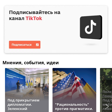
Мнения, события, идеи
Полк
Генн
Под прикрытием
Под 
дипломатии.
"Рациональность"
моби
Зеленский
против прагматики.
льво