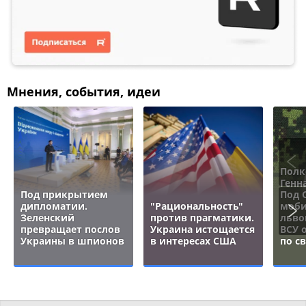
Мнения, события, идеи
Полк
Генн
Под прикрытием
Под 
дипломатии.
"Рациональность"
моби
Зеленский
против прагматики.
льво
превращает послов
Украина истощается
ВСУ 
Украины в шпионов
в интересах США
по с