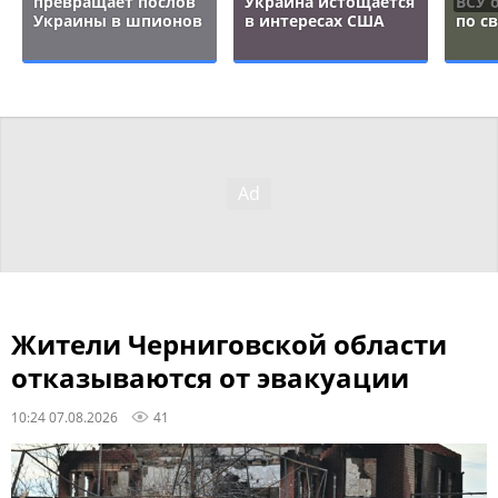
превращает послов
Украина истощается
ВСУ 
Украины в шпионов
в интересах США
по с
Жители Черниговской области
отказываются от эвакуации
10:24 07.08.2026
41