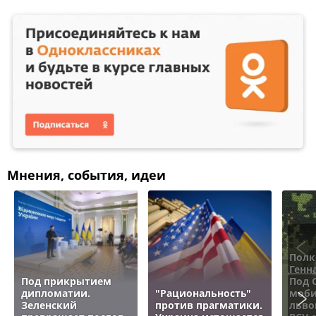
Мнения, события, идеи
Полк
Генн
Под прикрытием
Под 
дипломатии.
"Рациональность"
моби
Зеленский
против прагматики.
льво