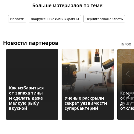
Больше материалов по теме:
Новости
Вооруженные силы Украины
Черниговская область
Новости партнеров
INFOX
Как избавиться
от запаха тины
Крымч
и сделать даже
Ученые раскрыли
обуча
мелкую рыбу
секрет уязвимости
душу"
вкусной
супербактерий
отклю