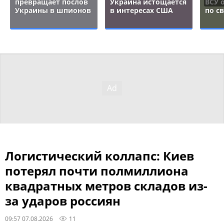
превращает послов
Украина истощается
ВСУ 
Украины в шпионов
в интересах США
по с
Логистический коллапс: Киев
потерял почти полмиллиона
квадратных метров складов из-
за ударов россиян
09:57 07.08.2026
11