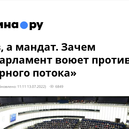
з, а мандат. Зачем
арламент воюет проти
рного потока»
бновлено: 11:11 13.07.2022)
6849