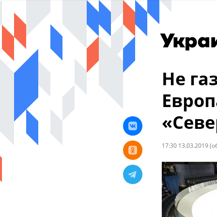
Не га
Европ
«Севе
17:30 13.03.2019
(о