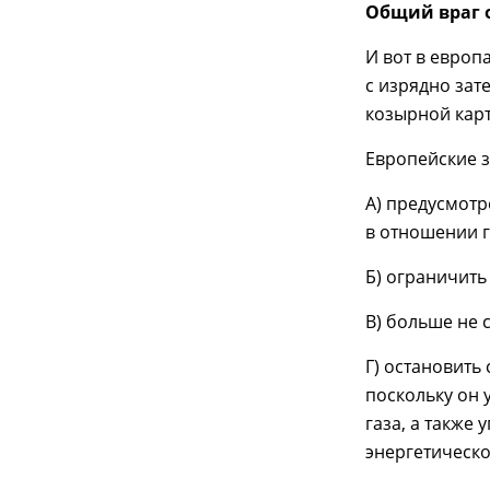
Общий враг 
И вот в европ
с изрядно зат
козырной карт
Европейские з
А) предусмот
в отношении 
Б) ограничить
В) больше не 
Г) остановить
поскольку он 
газа, а также
энергетическо