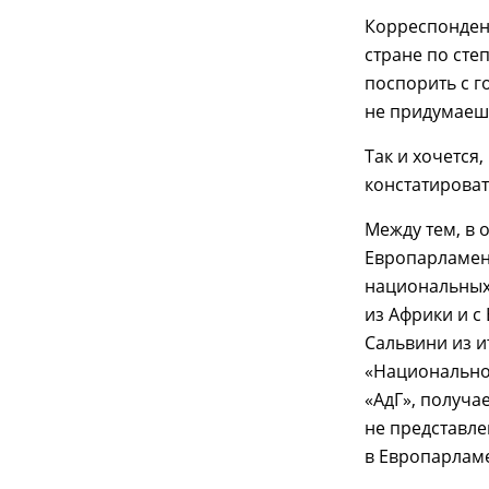
Корреспондент
стране по сте
поспорить с г
не придумаеш
Так и хочется
констатировать
Между тем, в 
Европарламент
национальных
из Африки и с
Сальвини из и
«Национально
«АдГ», получа
не представле
в Европарламе