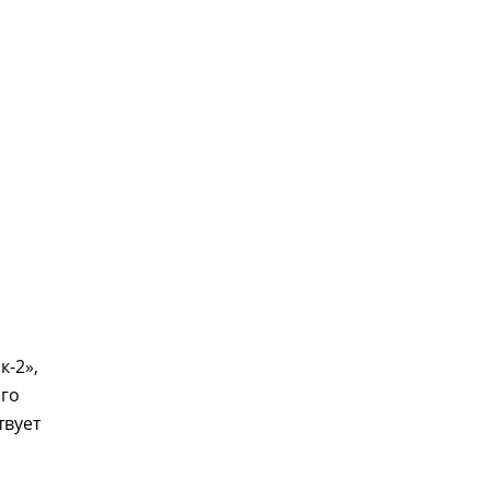
к-2»,
ого
твует