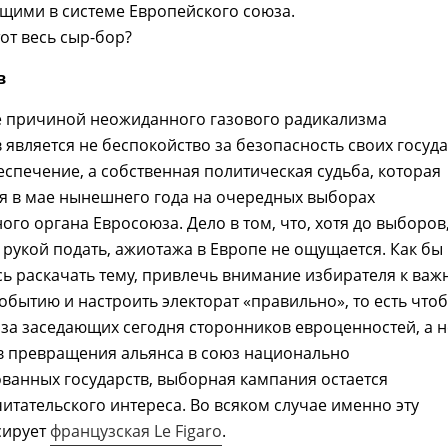
щими в системе Европейского союза.
тот весь сыр-бор?
в
е причиной неожиданного газового радикализма
 является не беспокойство за безопасность своих госуд
еспечение, а собственная политическая судьба, которая
я в мае нынешнего года на очередных выборах
ого органа Евросоюза. Дело в том, что, хотя до выборов
, рукой подать, ажиотажа в Европе не ощущается. Как б
сь раскачать тему, привлечь внимание избирателя к важ
событию и настроить электорат «правильно», то есть что
за заседающих сегодня сторонников евроценностей, а н
в превращения альянса в союз национально
ванных государств, выборная кампания остается
читательского интереса. Во всяком случае именно эту
сирует
французская Le Figaro
.