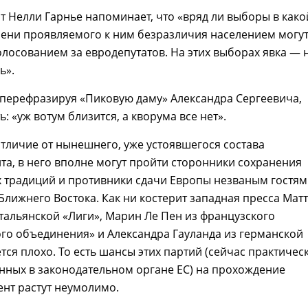
 Нелли Гарнье напоминает, что «вряд ли выборы в како
пени проявляемого к ним безразличия населением могу
олосованием за евродепутатов. На этих выборах явка — 
ь».
, перефразируя «Пиковую даму» Александра Сергеевича,
: «уж вотум близится, а кворума все нет».
отличие от нынешнего, уже устоявшегося состава
а, в него вполне могут пройти сторонники сохранения
 традиций и противники сдачи Европы незваным гостям
 Ближнего Востока. Как ни костерит западная пресса Мат
тальянской «Лиги», Марин Ле Пен из французского
го объединения» и Александра Гауланда из германской
ется плохо. То есть шансы этих партий (сейчас практичес
нных в законодательном органе ЕС) на прохождение
нт растут неумолимо.