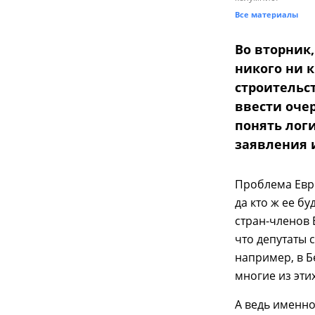
Все материалы
Во вторник
никого ни 
строительс
ввести оче
понять логи
заявления 
Проблема Евро
да кто ж ее б
стран-членов 
что депутаты 
например, в Б
многие из эти
А ведь именно