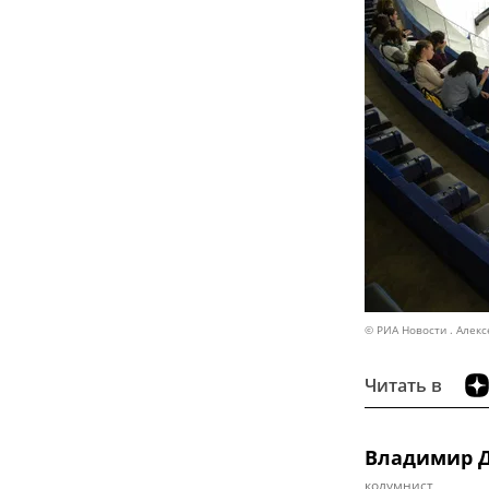
© РИА Новости . Алекс
Читать в
Владимир 
колумнист