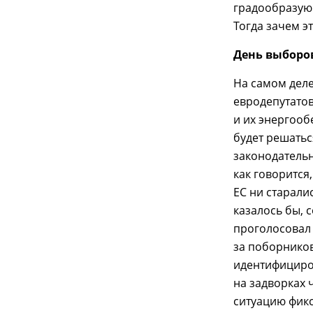
градообразую
Тогда зачем э
День выборо
На самом дел
евродепутатов
и их энергооб
будет решатьс
законодательн
как говорится
ЕС ни старали
казалось бы, 
проголосовал 
за поборнико
идентифициро
на задворках 
ситуацию фик