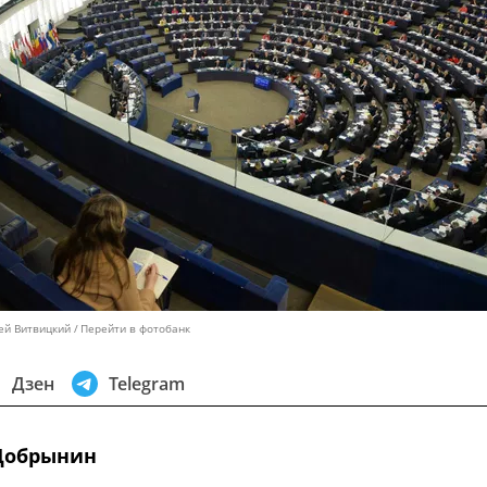
ей Витвицкий
Перейти в фотобанк
Дзен
Telegram
Добрынин