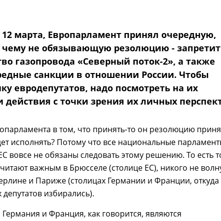
, 12 марта, Европарламент принял очередную,
к чему не обязывающую резолюцию - запретит
тво газопровода «Северный поток-2», а также
редные санкции в отношении России. Чтобы
ку евродепутатов, надо посмотреть на их
и действия с точки зрения их личных перспек
парламента в том, что принять-то он резолюцию приня
удет исполнять? Потому что все национальные парламен
ЕС вовсе не обязаны следовать этому решению. То есть т
считают важным в Брюсселе (столице ЕС), никого не волну
ерлине и Париже (столицах Германии и Франции, откуда
х депутатов избирались).
 Германия и Франция, как говорится, являются