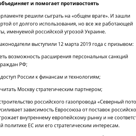
объединяет и помогает противостоять
арламенте решили сыграть на «общем враге». И зашли
ертой от долгого использования, но все же работающей
ы, именуемой российской угрозой Украине.
аконодатели выступили 12 марта 2019 года с призывом:
реть возможность расширения персональных санкций
граждан РФ;
 доступ России к финансам и технологиям;
считать Москву стратегическим партнером;
 строительство российского газопровода «Северный пото
усиливает зависимость Евросоюза от поставок российск
 угрожает внутреннему европейскому рынку и не соответс
й политике ЕС или его стратегическим интересам.