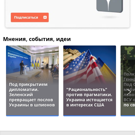
Мнения, события, идеи
Полк
Генн
Под прикрытием
Под 
дипломатии.
"Рациональность"
моби
Зеленский
против прагматики.
льво
превращает послов
Украина истощается
ВСУ 
Украины в шпионов
в интересах США
по с