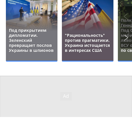
Полк
Генн
Под прикрытием
Под 
дипломатии.
"Рациональность"
моби
Зеленский
против прагматики.
льво
превращает послов
Украина истощается
ВСУ 
Украины в шпионов
в интересах США
по с