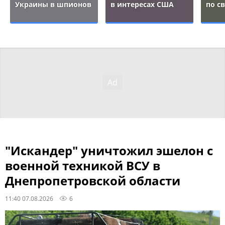
Украины в шпионов
в интересах США
по с
"Искандер" уничтожил эшелон с
военной техникой ВСУ в
Днепропетровской области
11:40 07.08.2026
6