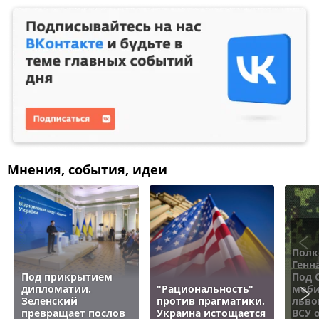
Мнения, события, идеи
Полк
Генн
Под прикрытием
Под 
дипломатии.
"Рациональность"
моби
Зеленский
против прагматики.
льво
превращает послов
Украина истощается
ВСУ 