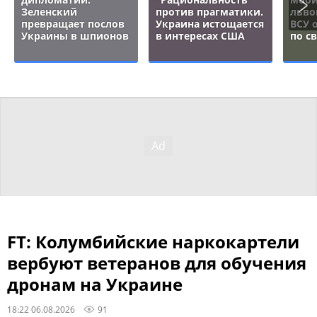
Зеленский
против прагматики.
льво
превращает послов
Украина истощается
ВСУ 
Украины в шпионов
в интересах США
по с
FT: Колумбийские наркокартели
вербуют ветеранов для обучения
дронам на Украине
18:22 06.08.2026
91