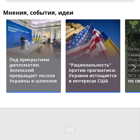
Мнения, события, идеи
Полк
Генн
Под прикрытием
Под 
дипломатии.
"Рациональность"
моби
Зеленский
против прагматики.
льво
превращает послов
Украина истощается
ВСУ 
Украины в шпионов
в интересах США
по с