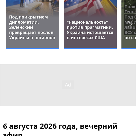
Полк
Генн
Под прикрытием
Под 
дипломатии.
"Рациональность"
моби
Зеленский
против прагматики.
льво
превращает послов
Украина истощается
ВСУ 
Украины в шпионов
в интересах США
по с
6 августа 2026 года, вечерний
эфир