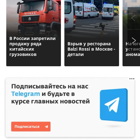
В России запретили
продажу ряда
Взрыв у ресторана
На юг
китайских
Balzi Rossi в Москве -
устан
грузовиков
детали
анома