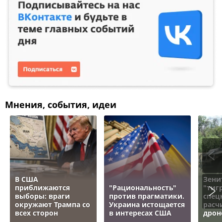
Мнения, события, идеи
В США
Зени
приближаются
"Рациональность"
"тигр
выборы: враги
против прагматики.
спец
окружают Трампа со
Украина истощается
расч
всех сторон
в интересах США
дрон