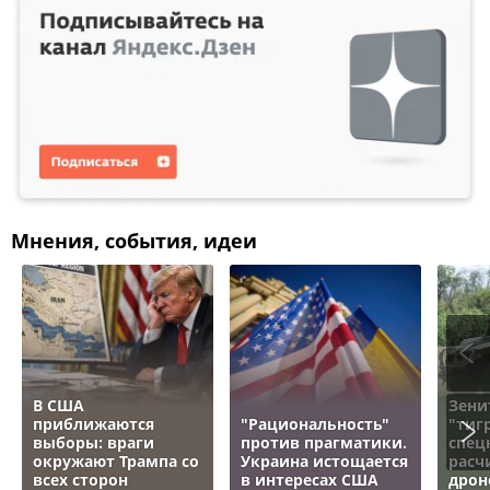
Мнения, события, идеи
В США
Зени
приближаются
"Рациональность"
"тигр
выборы: враги
против прагматики.
спец
окружают Трампа со
Украина истощается
расч
всех сторон
в интересах США
дрон