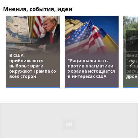
Мнения, события, идеи
В США
Зени
приближаются
"Рациональность"
"тигр
выборы: враги
против прагматики.
спец
окружают Трампа со
Украина истощается
расч
всех сторон
в интересах США
дрон