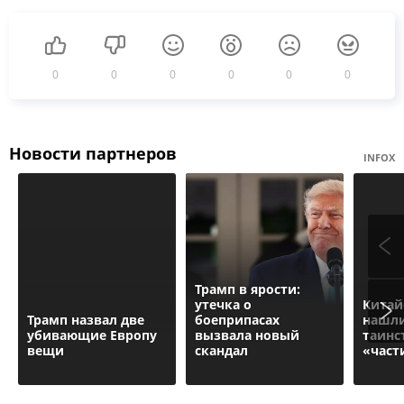
0
0
0
0
0
0
Новости партнеров
INFOX
Трамп в ярости:
утечка о
Китай
Трамп назвал две
боеприпасах
нашл
убивающие Европу
вызвала новый
таинс
вещи
скандал
«част