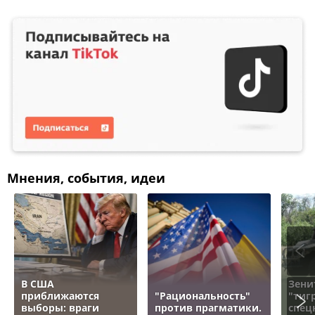
Мнения, события, идеи
В США
Зени
приближаются
"Рациональность"
"тигр
выборы: враги
против прагматики.
спец