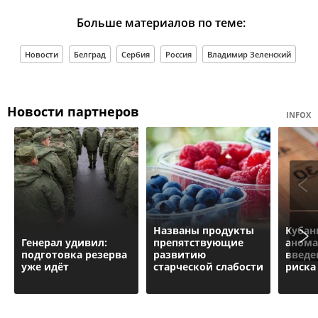
Больше материалов по теме:
Новости
Белград
Сербия
Россия
Владимир Зеленский
Новости партнеров
INFOX
Названы продукты
Кубан
Генерал удивил:
препятствующие
анома
подготовка резерва
развитию
введе
уже идёт
старческой слабости
риска