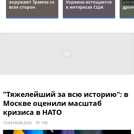
окружают Трампа со
Украина истощается
расч
всех сторон
в интересах США
дрон
"Тяжелейший за всю историю": в
Москве оценили масштаб
кризиса в НАТО
13:44 09.08.2026
199