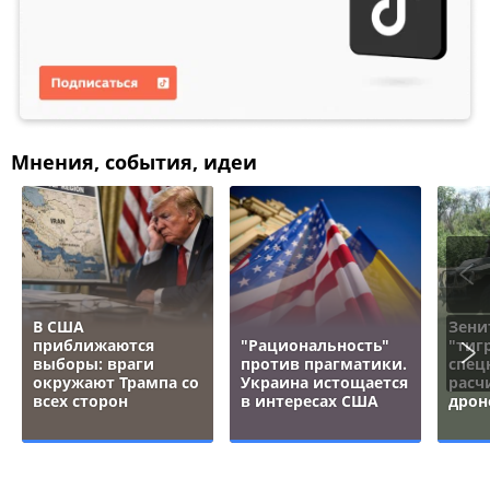
Мнения, события, идеи
В США
Зени
приближаются
"Рациональность"
"тигр
выборы: враги
против прагматики.
спец
окружают Трампа со
Украина истощается
расч
всех сторон
в интересах США
дрон