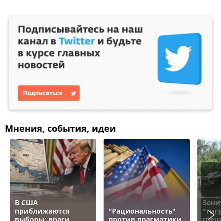
Мнения, события, идеи
В США
Зени
приближаются
"Рациональность"
"тигр
выборы: враги
против прагматики.
спец