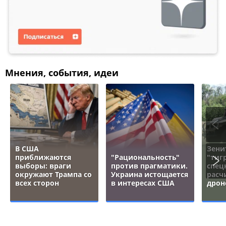
Мнения, события, идеи
В США
Зени
приближаются
"Рациональность"
"тигр
выборы: враги
против прагматики.
спец
окружают Трампа со
Украина истощается
расч
всех сторон
в интересах США
дрон