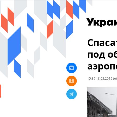
Спаса
под о
аэроп
15:39 18.03.2015
(о