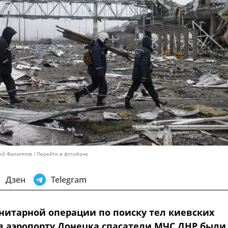
сей Филиппов
Перейти в фотобанк
Дзен
Telegram
анитарной операции по поиску тел киевских
в аэропорту Донецка спасатели МЧС ДНР были