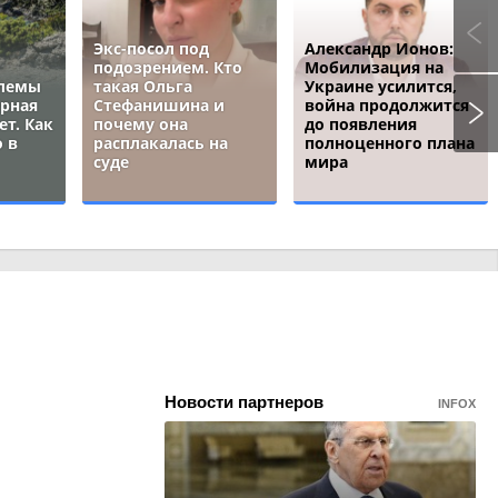
Экс-посол под
Александр Ионов:
подозрением. Кто
Мобилизация на
блемы
такая Ольга
Украине усилится,
ёрная
Стефанишина и
война продолжится
ет. Как
почему она
до появления
 в
расплакалась на
полноценного плана
суде
мира
Новости партнеров
INFOX