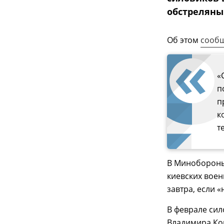
обстрелян
Об этом
сооб
«
п
п
к
т
В Минобороны
киевских вое
завтра, если «
В феврале сил
Владимира Кон