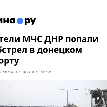
тели МЧС ДНР попали
бстрел в донецком
орту
бновлено: 16:21 18.03.2015)
499