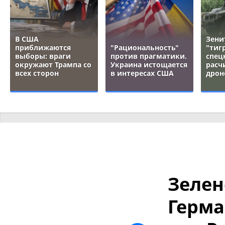
В США
Зени
приближаются
"Рациональность"
"тигр
выборы: враги
против прагматики.
спец
окружают Трампа со
Украина истощается
расч
всех сторон
в интересах США
дрон
Зелен
Герма