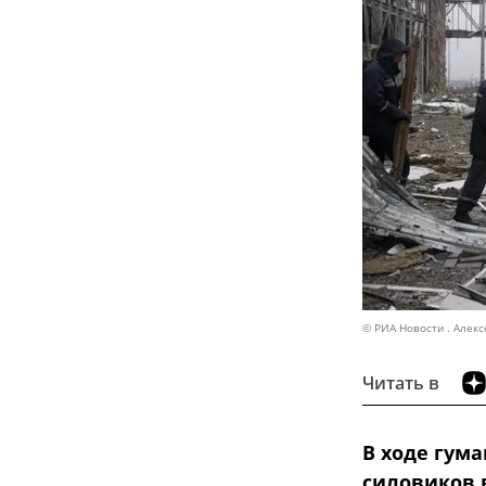
© РИА Новости . Алек
Читать в
В ходе гум
силовиков 