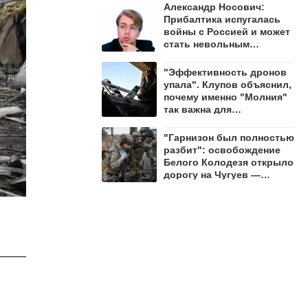
Александр Носович:
Прибалтика испугалась
войны с Россией и может
стать невольным
защитником Ленобласти
"Эффективность дронов
упала". Клупов объяснил,
почему именно "Молния"
так важна для
уничтожения ВСУ
"Гарнизон был полностью
разбит": освобождение
Белого Колодезя открыло
дорогу на Чугуев —
Алехин