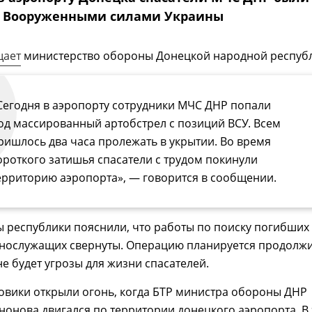
ы Вооруженными силами Украины
щает
министерство обороны Донецкой народной республ
Сегодня в аэропорту сотрудники МЧС ДНР попали
од массированный артобстрел с позиций ВСУ. Всем
ришлось два часа пролежать в укрытии. Во время
ороткого затишья спасатели с трудом покинули
ерриторию аэропорта», — говорится в сообщении.
 республики пояснили, что работы по поиску погибших
ннослужащих свернуты. Операцию планируется продолж
не будет угрозы для жизни спасателей.
овики открыли огонь, когда БТР министра обороны ДНР
онова двигался по территории донецкого аэропорта. В 