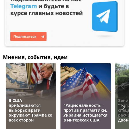
Мнения, события, идеи
В США
Зени
приближаются
"Рациональность"
"тигр
выборы: враги
против прагматики.
спец
окружают Трампа со
Украина истощается
расч
всех сторон
в интересах США
дрон