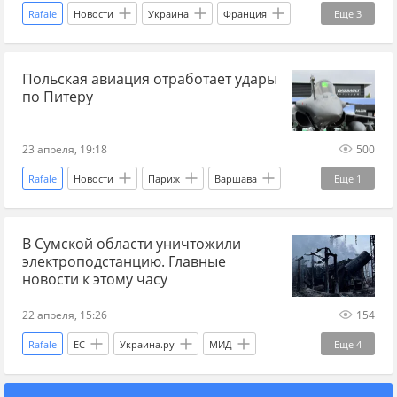
Rafale
Новости
Украина
Франция
Еще
3
Греция
Эммануэль Макрон
Украина.ру
Польская авиация отработает удары
по Питеру
23 апреля, 19:18
500
Rafale
Новости
Париж
Варшава
Еще
1
Россия
В Сумской области уничтожили
электроподстанцию. Главные
новости к этому часу
22 апреля, 15:26
154
Rafale
ЕС
Украина.ру
МИД
Еще
4
Владимир Плахотнюк
Сумская область