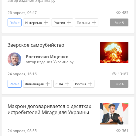
автор издания Украина.ру
26 апреля, 06:47
485
Rafale
Интервью
Россия
Польша
Еще
5
Европа
Дональд Трамп
НАТО
Зверское самоубийство
Украина.ру
ВВС
Ростислав Ищенко
автор издания Украина.ру
24 апреля, 16:16
13187
Rafale
Финляндия
США
Россия
Еще
6
Дональд Трамп
Ким Чен Ын
НАТО
Макрон договаривается о десятках
Мнения
Ростислав Ищенко
весь Ищенко
истребителей Mirage для Украины
24 апреля, 08:55
361