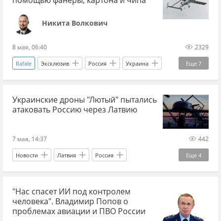
Никита Волкович
8 мая, 06:40
2329
Rafale
Эксклюзив
Россия
Украина
Еще
7
Латвия
Минобороны
ЕС
Украинские дроны "Лютый" пытались
Вооруженные силы Украины
Спецоперация
атаковать Россию через Латвию
СВО
Украина.ру
7 мая, 14:37
442
Новости
Латвия
Россия
Еще
4
Санкт-Петербург
Вооруженные силы Украины
"Нас спасет ИИ под контролем
Украина.ру
F-16
человека". Владимир Попов о
проблемах авиации и ПВО России