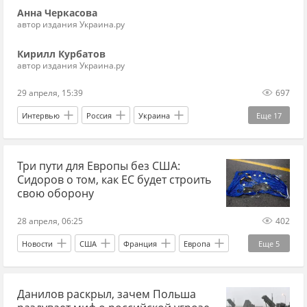
Анна Черкасова
автор издания Украина.ру
Кирилл Курбатов
автор издания Украина.ру
29 апреля, 15:39
697
Интервью
Россия
Украина
Еще
17
Франция
Эммануэль Макрон
Три пути для Европы без США:
Ростислав Ищенко
Росгвардия
НАТО
Сидоров о том, как ЕС будет строить
ПВО
авиация
БПЛА
ВСУ
свою оборону
дроны
самолет
Балтика
Греция
28 апреля, 06:25
402
ВПК
ИИ (искусственный интеллект)
РЭБ
Новости
США
Франция
Европа
Еще
5
Калининград
Эммануэль Макрон
Дональд Трамп
Данилов раскрыл, зачем Польша
Украина.ру
ЕС
НАТО