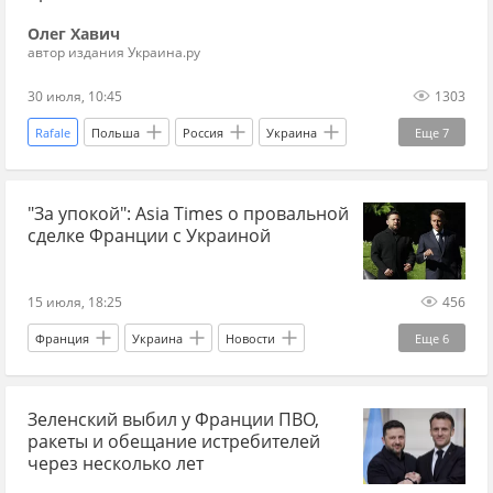
Олег Хавич
автор издания Украина.ру
30 июля, 10:45
1303
Rafale
Польша
Россия
Украина
Еще
7
Конрад Рэнкас
Адольф Гитлер
"За упокой": Asia Times о провальной
Владимир Путин
НАТО
Украина.ру
сделке Франции с Украиной
МИД
Интервью
15 июля, 18:25
456
Франция
Украина
Новости
Еще
6
Мир без границ
Киев
Эммануэль Макрон
Зеленский выбил у Франции ПВО,
Александр Вучич
ВПК
ЕС
ракеты и обещание истребителей
через несколько лет