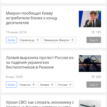
Эммануэль Макрон
Дональд Трамп
Макрон пообещал Киеву
Украина
США
Киев
Новости
истребители ближе к концу
Мир без границ
ИИ (искусственный интеллект)
десятилетия
13 июля, 22:14
185
Rafale
Украина.ру
Эммануэль Макрон
Еще
5
Франция
Новости
Украина
Киев
Латвия выразила протест России из-
Мир без границ
за падения украинских
беспилотников в Резекне
8 мая, 10:55
439
Rafale
Новости
Латвия
Россия
Еще
5
Санкт-Петербург
Украина.ру
МИД
Уроки СВО: как сломать экономику с
Вооруженные силы Украины
F-16
помощью фанеры, картона и чипа