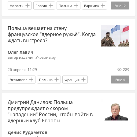
Главные новости
главное
Новости
Россия
Польша
Варшава
Еще
12
Украина.ру Дзен
дзен новости СВО
Геннадий Алехин
Украина.ру
НАТО
дзен СВО
Польша вешает на стену
нападение
война
военная эскалация
французское "ядерное ружьё". Когда
эскалация
Главные новости
главное
ждать выстрела?
международные отношения
Олег Хавич
автор издания Украина.ру
Международная политика
Восточная Европа
26 апреля, 11:29
289
Эксклюзив
Польша
Франция
Еще
4
Россия
Эммануэль Макрон
Дмитрий Данилов: Польша
Дональд Трамп
НАТО
предупреждает о скором
"нападении" России, чтобы войти в
ядерный клуб Европы
Денис Рудометов