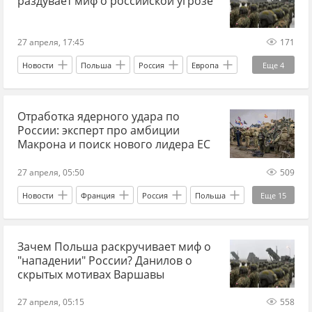
раздувает миф о российской угрозе
27 апреля, 17:45
171
Новости
Польша
Россия
Европа
Еще
4
НАТО
Украина.ру
ВВС
Отработка ядерного удара по
Алексей Данилов
России: эксперт про амбиции
Макрона и поиск нового лидера ЕС
27 апреля, 05:50
509
Новости
Франция
Россия
Польша
Еще
15
Александр Сидоров
Украина.ру
ЕС
Зачем Польша раскручивает миф о
НАТО
Эммануэль Макрон
война
"нападении" России? Данилов о
Восточная Европа
Учения
скрытых мотивах Варшавы
военные учения
Евросоюз
27 апреля, 05:15
558