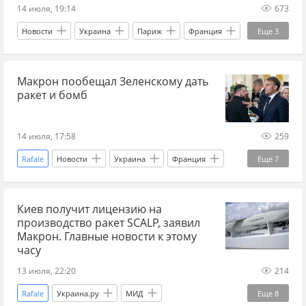
14 июля, 19:14
673
Новости
Украина
Париж
Франция
Еще
3
Владимир Зеленский
Эммануэль Макрон
Макрон пообещал Зеленскому дать
Мир без границ
ракет и бомб
14 июля, 17:58
259
Rafale
Новости
Украина
Франция
Еще
7
Италия
Владимир Зеленский
Киев получит лицензию на
Эммануэль Макрон
военная помощь Украине
производство ракет SCALP, заявил
Париж
Украина.ру
Мир без границ
Макрон. Главные новости к этому
часу
13 июля, 22:20
214
Rafale
Украина.ру
МИД
Еще
8