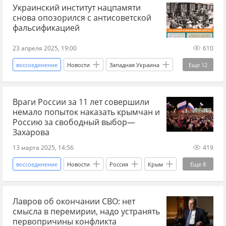
Украинский институт нацпамяти
Речь Посполитая
Украина
снова опозорился с антисоветской
Московское царство
царь
король
фальсификацией
23 апреля 2025, 19:00
610
воссоединение
Новости
Западная Украина
Еще
12
Варшава
Киев
Эдуард Долинский
Враги России за 11 лет совершили
Русофобия
фальсификация
фейк
немало попыток наказать крымчан и
Институт национальной памяти
бывший СССР
Россию за свободный выбор—
Захарова
Вторая мировая война
УССР
РККА
13 марта 2025, 14:56
419
Красная Армия
воссоединение
Новости
Россия
Крым
Еще
8
Севастополь
ООН
Мария Захарова
Лавров об окончании СВО: нет
МИД РФ
Чей Крым
смысла в перемирии, надо устранять
Референдум о статусе Крыма (2014)
первопричины конфликта