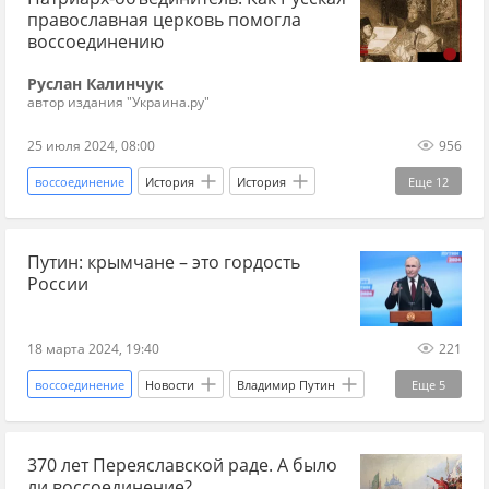
православная церковь помогла
Референдум о статусе Крыма (2014)
воссоединению
общественники
журналистика
Руслан Калинчук
автор издания "Украина.ру"
журналисты
гражданские свободы
25 июля 2024, 08:00
956
репрессии
преследование
воссоединение
История
История
Еще
12
информационная война
депутат
Московское царство
Православие
украинцы
Путин: крымчане – это гордость
патриарх
РПЦ
Украина
XVII век
России
Москва
Малороссия
Россия
Иван Никонов
Богдан Хмельницкий
18 марта 2024, 19:40
221
Тихонов Никита (режиссер)
воссоединение
Новости
Владимир Путин
Еще
5
Крым
Красная площадь
Россия
370 лет Переяславской раде. А было
Донбасс
Русский Донбасс
ли воссоединение?