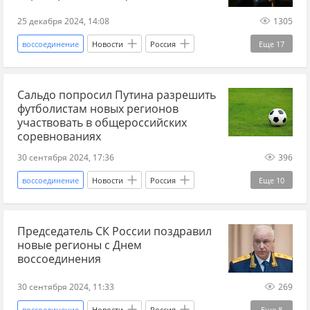
референдум 11 мая
бывший СССР
25 декабря 2024, 14:08
1305
воссоединение
Новости
Россия
Еще
17
Украина
Запад
Сергей Лавров
Сальдо попросил Путина разрешить
Владимир Путин
НАТО
ЕС
футболистам новых регионов
Украина-НАТО
евроинтеграция
участвовать в общероссийских
соревнованиях
репрессии
Русофобия
русскоязычные
30 сентября 2024, 17:36
396
Русский язык
Русский Донбасс
воссоединение
Новости
Россия
Еще
10
Владимир Зеленский
Новые регионы
Херсонская область
Крым
переговоры
СВО
Председатель СК России поздравил
Владимир Путин
Владимир Сальдо
новые регионы с Днем
Новые регионы
ДНР
ЛНР
воссоединения
Запорожская область
спорт
футбол
30 сентября 2024, 11:33
269
воссоединение
Новости
Россия
Еще
8