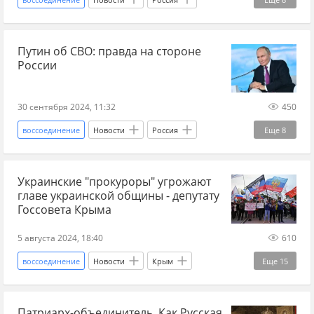
Луганская Народная Республика
Путин об СВО: правда на стороне
Херсонская область
Александр Бастрыкин
России
Владимир Путин
СК РФ
Запорожская область
30 сентября 2024, 11:32
450
Донецкая Народная Республика
СВО
воссоединение
Новости
Россия
Еще
8
Херсонская область
Донбасс
Украинские "прокуроры" угрожают
Владимир Путин
Новые регионы
ДНР
главе украинской общины - депутату
ЛНР
СВО
Спецоперация
Госсовета Крыма
5 августа 2024, 18:40
610
воссоединение
Новости
Крым
Еще
15
Украина
Киев
СБУ
Новые регионы
Патриарх-объединитель. Как Русская
Крымская весна