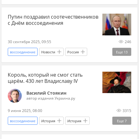
Малороссия
Владимир Зеленский
Путин поздравил соотечественников
Владимир Олейник
Джордж Сорос
с Днём воссоединения
Верховная Рада
МВФ
НАБУ
СВО
прогнозы СВО
когда закончится СВО: прогнозы
30 сентября 2025, 09:55
246
нацизм
украинские националисты
воссоединение
Новости
Россия
Еще
13
украинский неонацизм
украинские неонацисты
Донбасс
Новороссия
Владимир Путин
история Малороссии
Новороссия
Король, который не смог стать
президент
СВО
праздники
ЛНР
царём. 430 лет Владиславу IV
Донбасс
коррупция
денацификация
ДНР
Донецкая Народная Республика
Василий Стоякин
госпереворот
Русский мир
бывший СССР
Луганская Народная Республика
автор издания Украина.ру
Запорожская область
Херсонская область
9 июня 2025, 08:00
3315
Кремль
воссоединение
История
История
Еще
7
история Украины
Польша