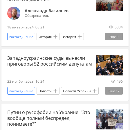
Александр Васильев
Обозреватель
18 января 2024, 08:21
5334
воссоединение
История
История
Еще
9
Богдан Хмельницкий
Московское царство
Западноукраинские суды вынесли
Речь Посполитая
XVII век
объединение
приговоры 52 российским депутатам
Запорожская Сечь
гетман
история Украины
история Малороссии
22 ноября 2023, 16:24
496
воссоединение
Новости
Новости Украины
Еще
17
Офис генпрокурора
приговор
Путин о русофобии на Украине: "Это
постсоветское пространство
бывший СССР
вообще полный беспредел,
Западная Украина
Украина
СБУ
понимаете?"