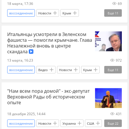
18 марта, 17:36
69
воссоединение
Новости
Крым
Еще
11
Севастополь
Россия
Владимир Путин
Итальянцы усмотрели в Зеленском
Чей Крым
Новые регионы
фашиста — помогли крымчане. Глава
восстановление
Строительство
Незалежной вновь в центре
скандала
социальная политика
социальное государство
13 марта, 16:23
972
социальные расходы
воссоединение
Видео
Новости
Крым
Еще
11
социальная инфраструктура
Россия
Киев
Владимир Зеленский
"Нам всем пора домой" - экс-депутат
Politico
скандал
неонацисты
Верховной Рады об историческом
Италия
Европа
аналитики
опыте
Аналитика
эксперты
18 декабря 2025, 14:44
431
воссоединение
Новости
Украина
США
Еще
22