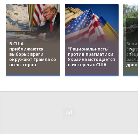
В США
Зени
приближаются
"Рациональность"
"тигр
выборы: враги
против прагматики.
спец
окружают Трампа со
Украина истощается
расч
всех сторон
в интересах США
дрон