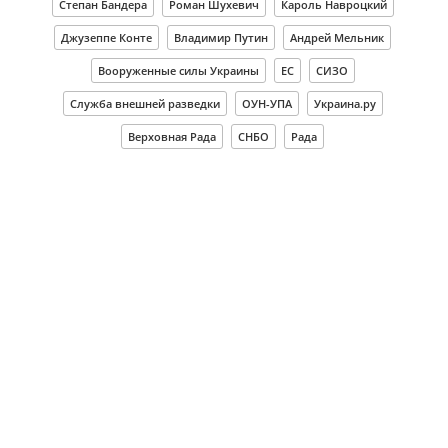
Степан Бандера
Роман Шухевич
Кароль Навроцкий
Джузеппе Конте
Владимир Путин
Андрей Мельник
Вооруженные силы Украины
ЕС
СИЗО
Служба внешней разведки
ОУН-УПА
Украина.ру
Верховная Рада
СНБО
Рада