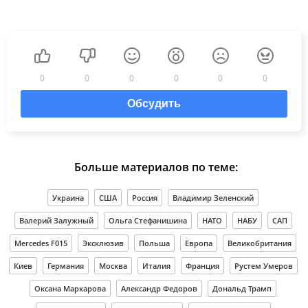
0
0
0
0
0
0
Обсудить
Больше материалов по теме:
Украина
США
Россия
Владимир Зеленский
Валерий Залужный
Ольга Стефанишина
НАТО
НАБУ
САП
Mercedes F015
Эксклюзив
Польша
Европа
Великобритания
Киев
Германия
Москва
Италия
Франция
Рустем Умеров
Оксана Маркарова
Александр Федоров
Дональд Трамп