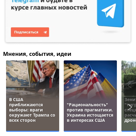
Мнения, события, идеи
В США
Зени
приближаются
"Рациональность"
"тигр
выборы: враги
против прагматики.
спец
окружают Трампа со
Украина истощается
расч
всех сторон
в интересах США
дрон