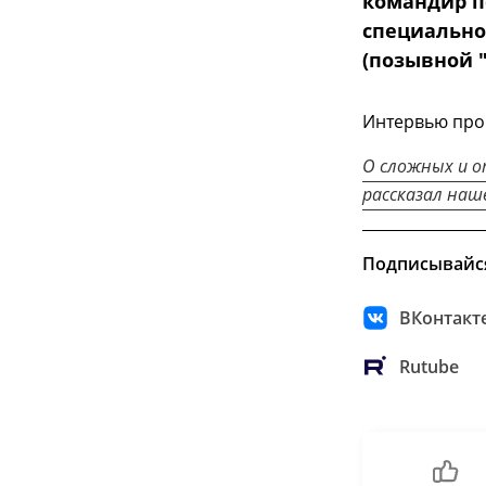
командир п
специально
(позывной "
Интервью пров
О сложных и о
рассказал наш
Подписывайс
ВКонтакт
Rutube