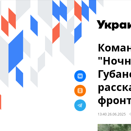
Коман
"Ноч
Губан
расск
фрон
13:40 26.06.2025