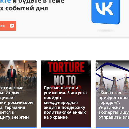
гетические
Против пыток и
ы: Индия
унижения. 5 августа
"Киев стал
щивает
пройдёт
прифронтов
пки российской
международная
городом".
и, Германия
акция в поддержку
Украинские
вится к
политзаключенных
эксперты ищут
циту энергии
на Украине
отправить вл