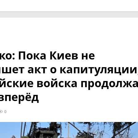
о: Пока Киев не
шет акт о капитуляции
йские войска продолж
вперёд
0