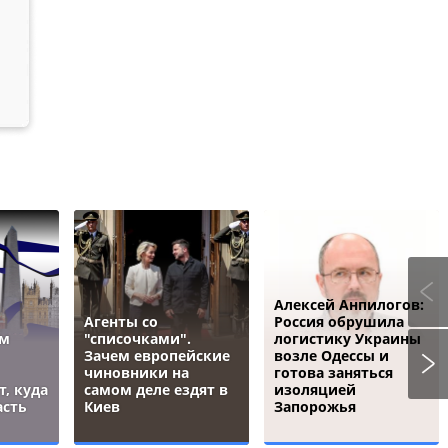
Алексей Анпилогов:
Агенты со
Россия обрушила
ым
"списочками".
логистику Украины
Зачем европейские
возле Одессы и
чиновники на
готова заняться
, куда
самом деле ездят в
изоляцией
асть
Киев
Запорожья