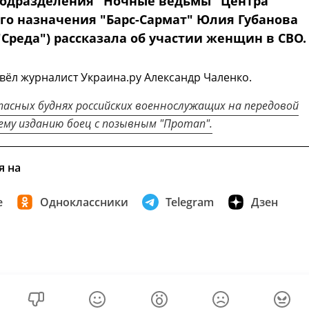
одразделения "Ночные ведьмы" Центра
го назначения "Барс-Сармат" Юлия Губанова
Среда") рассказала об участии женщин в СВО.
ёл журналист Украина.ру Александр Чаленко.
пасных буднях российских военнослужащих на передовой
ему изданию боец с позывным "Протап".
я на
е
Одноклассники
Telegram
Дзен