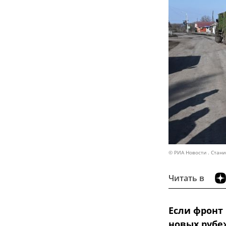
© РИА Новости . Стан
Читать в
Если фронт 
новых рубеж