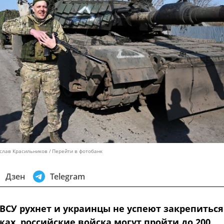
ислав Красильников
Перейти в фотобанк
Дзен
Telegram
ВСУ рухнет и украинцы не успеют закрепиться
ах, российские войска могут пройти до 200