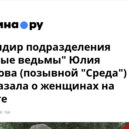
дир подразделения
ные ведьмы" Юлия
ова (позывной "Среда")
азала о женщинах на
те
768