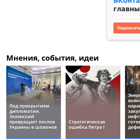
Мнения, события, идеи
Энер
войн
Под прикрытием
нара
дипломатии.
заку
Зеленский
нефт
превращает послов
Стратегическая
гото
Украины в шпионов
ошибка Петра I
дефи