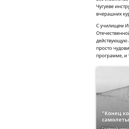
Чугуеве инстр
вчерашних ку
С училищем Ив
Отечественно
действующую 
просто чудови
программе, и 
"Конец ко
самолеты
Главной темо