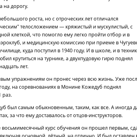
а на дорогу.
ебольшого роста, но с отроческих лет отличался
ческим" телосложением — кряжистый и мускулистый, с
ной клеткой, что помогло ему легко пройти отбор и в
эроклуб, и медицинскую комиссию при приеме в Чугуев
чилище, куда поступил в 1940 году. И в школе, и в техни
юбил крутиться на турнике, а двухпудовую гирю поднял
надцать лет.
овым упражнениям он пронес через всю жизнь. Уже пос
 году, на соревнованиях в Монине Кожедуб поднял
 раз.
уб был самым обыкновенным, таким, как все. А иногда 
тах, за что ему доставалось от отцов-инструкторов.
е восьмимесячный курс обучения он прошел первым, сд
 включая основной, лётный, на отлично. И был оставлен 