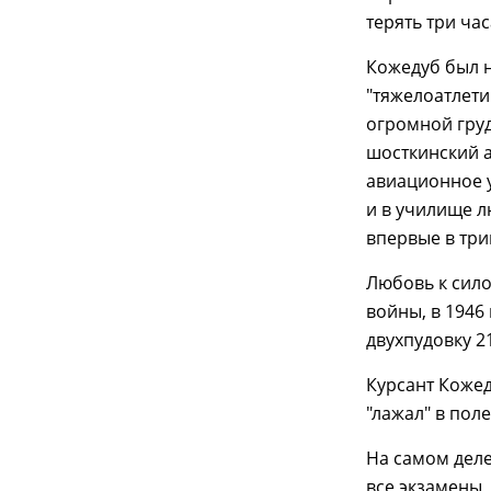
терять три час
Кожедуб был н
"тяжелоатлети
огромной груд
шосткинский а
авиационное у
и в училище л
впервые в три
Любовь к сил
войны, в 1946
двухпудовку 21
Курсант Кожед
"лажал" в поле
На самом дел
все экзамены,