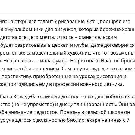
Ивана открылся талант к рисованию. Отец поощрял его
ал ему альбомчики для рисунков, которые бережно храни
детства отец его мечтал, что сын станет сельским
будет разрисовывать церкви и клубы. Даже договорился
ом, он же самодеятельный художник, что тот возьмет в
. Не срослось — маляр умер. Но рисовать Иван не броси
кшись ещё и черчением. Сам он утверждал, что глазоме
 перспективу, приобретенные на уроках рисования и
же пригодились ему в профессии военного летчика.
 Ивана Кожедуба отличали два полезных для любого чело
рство (но не упрямство) и дисциплинированность. Они р
ебя внимание педагогов. Поэтому в сельской школе он
ус учащегося с должностью библиотекаря начиная с 7