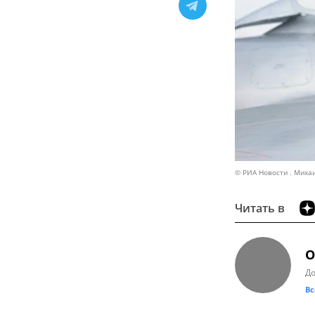
© РИА Новости . Миха
Читать в
О
Д
Вс