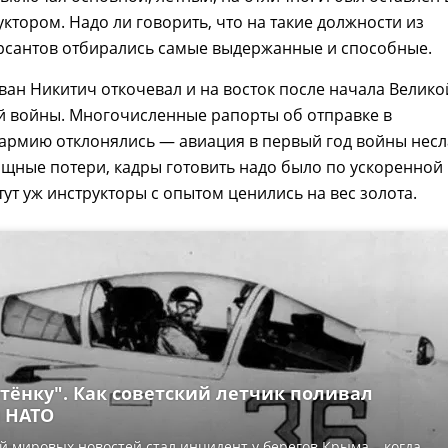
уктором. Надо ли говорить, что на такие должности из
рсантов отбирались самые выдержанные и способные.
ан Никитич откочевал и на восток после начала Велико
й войны. Многочисленные рапорты об отправке в
армию отклонялись — авиация в первый год войны несл
щные потери, кадры готовить надо было по ускоренной
тут уж инструкторы с опытом ценились на вес золота.
тёнку". Как советский летчик поливал
 НАТО
й мировых новостей стал инцидент у берегов Крыма – когда