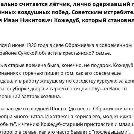
ально считается лётчик, лично одержавший 
нных воздушных побед. Советским истребит
я Иван Никитович Кожедуб, который станови
ся 8 июня 1920 года в селе Ображиевка в современном
айоне Сумской области в крестьянской семье.
ь в старые времена была, конечно, не подарок. Кожедуб
наниях с горечью пишет о том, как его совсем ещё
давали в работу живущему по соседству куркулю: за ден
ы по уборке двора и сараев с птицей получал Ваня то
черашний завтрак хозяина.
на заводе в соседней Шостке (до нее от Ображиевки все
ов) и много читал. И хотя жена корила его, мол, книжка 
обыть", к чтению Кожедуб-старший пристрастил и млад
оторого в семье, как это часто бывает с "последышами",