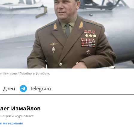
ил Кухтарев
Перейти в фотобанк
Дзен
Telegram
лег Измайлов
онецкий журналист
е материалы