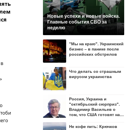
пять
елем
Новые успехи и новые войска.
лся
Главные события СВО за
неделю
"Мы на краю". Украинский
бизнес – в панике после
российских обстрелов
 в
Что делать со страшным
вирусом украинства
ь
Россия, Украина и
"октябрьский сюрприз".
го
Владимир Васильев о
"тоби
том, что США готовят на
шего
осень 2026 года
Не кофе пить: Крючков