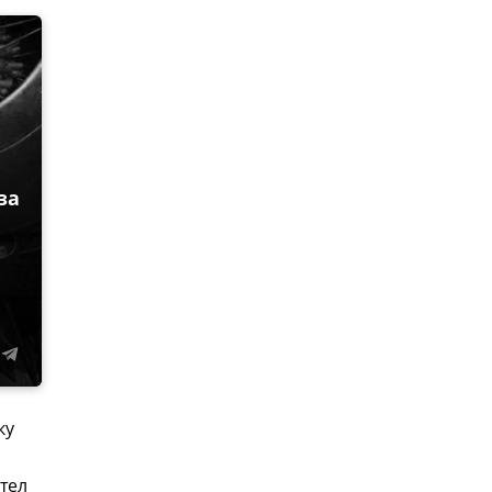
за
ку
тел