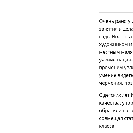
Очень рано у 
занятия и дел
годы Иванова 
художником и 
местным маляр
учение пацана
временем увле
умение видеть
черчения, поз
С детских лет
качества: упо
обратили на с
совмещал стат
класса.