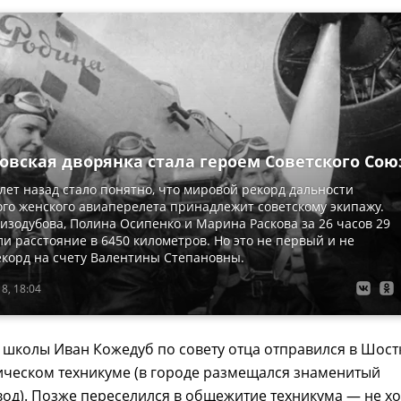
овская дворянка стала героем Советского Сою
0 лет назад стало понятно, что мировой рекорд дальности
го женского авиаперелета принадлежит советскому экипажу.
изодубова, Полина Осипенко и Марина Раскова за 26 часов 29
и расстояние в 6450 километров. Но это не первый и не
корд на счету Валентины Степановны.
8, 18:04
школы Иван Кожедуб по совету отца отправился в Шост
ическом техникуме (в городе размещался знаменитый
од). Позже переселился в общежитие техникума — не хо