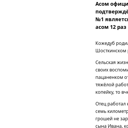
Асом офици
подтверждё
№1 являетс
асом 12 раз
Кожедуб родил
Шосткинском р
Сельская жизн
своих воспоми
пацаненком от
тяжёлой работ
копейку, то в
Отец работал 
семь километр
грошей не зар
сына Ивана, к