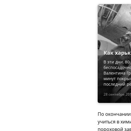
Как харьк
В эти дни, 8
беспосадочно
Валентина Гр
минут покрыл
последний ре
28 сентября 201
По окончании 
учиться в хим
пороховой зав