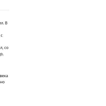
л. В
 с
л, со
р,
века
ано