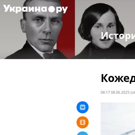
Истор
Кожед
08:17 08.06.2025
(о