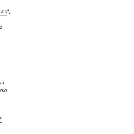
дию
",
о
но
ска
е