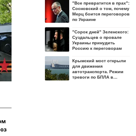
"Все превратится в прах":
Сосновский о том, почему
Мерц боится переговоров
по Украине
"Сорок дней" Зеленского:
Суздальцев о провале
Украины принудить
Россию к переговорам
Крымский мост открыли
для движения
автотранспорта. Режим
тревоги по БПЛА в
регионе сохраняется
ом
воз