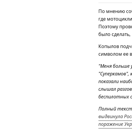
По мнению со
где мотоцикли
Поэтому прово
было сделать,
Копылов подче
символом ее в
"Меня больше 
"Суперкамов",
показали наиб
слышал разгов
беспилотных с
Полный текс
выдвинула Ро
поражение Ук