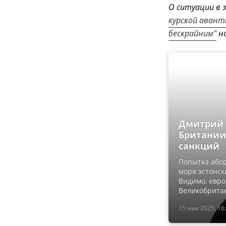
О ситуации в
курской авант
бескрайним"
н
Дмитрий 
Британии
санкций
Попытка абор
моря эстонс
Видимо, евро
Великобритан
15 мая 2025, 16