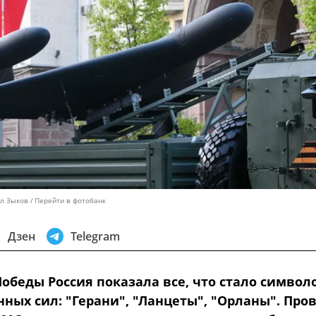
лл Зыков
Перейти в фотобанк
Дзен
Telegram
Победы Россия показала все, что стало символ
ных сил: "Герани", "Ланцеты", "Орланы". Про