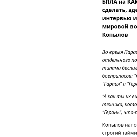
БПЛА на КА
сделать, зд
интервью и
мировой во
Копылов
Во время Пара
отдельного по
типами беспи
боеприпасов: "
"Гарпия" и "Ге
"А как ты их 
техника, кото
"Герань", что-
Копылов напом
строгий тайми