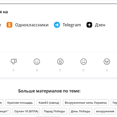
я на
е
Одноклассники
Telegram
Дзен
0
0
0
0
0
Больше материалов по теме:
я
Красная площадь
КамАЗ (завод)
Вооруженные силы Украины
Ге
анцет"
Орлан-10 (БПЛА)
Парад Победы
День Победы
вооружения