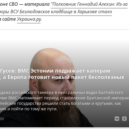
 зоне СВО — материала
"Полковник Геннадий Алехин: Из-за
юры ВСУ Безлюдовское кладбище в Харькове стало
а сайте
Украина.ру
.
Гусев: ВМС Эстонии подражает каперам
, а Европа готовит новый пакет бесполезных
дажа российского танкера в нейтральных водах Балтийского
кими ВМС напоминает период становления Британской империи
пейские государства решили стать богатыми и крутыми, как
ия и пойти по тому же пути.
:00