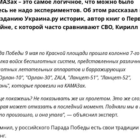
МАЗах – это самое логичное, что можно было
есь не надо экспериментов. Об этом рассказал 
зданию Украина.ру историк, автор книг о Пер
йне, с которой часто сравнивают СВО, Кирилл
да Победы 9 мая по Красной площади прошла колонна 7-го
лка войск беспилотных систем, представленных различ
лотных летательных аппаратов и барражирующих
Орлан-10", "Орлан-30", ZALA, "Ланцет-51", "Ланцет-52",
рань", которые провезли на КАМАЗах.
еще покажешь? Не показывать же их пролетом. Это же сл
рая может отказать в последний момент. Подняли мы в 
то произошло, и она упала",
— объяснил эксперт.
нил, у российского Парада Победы есть свои традиции
нг.