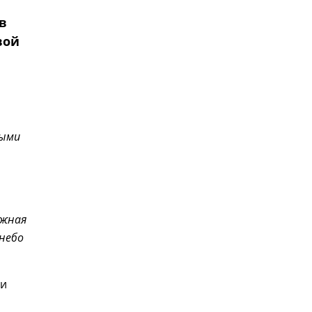
в
вой
ными
ожная
небо
 и