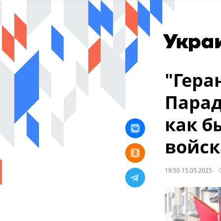
"Гера
Парад
как б
войск
19:50 15.05.2025