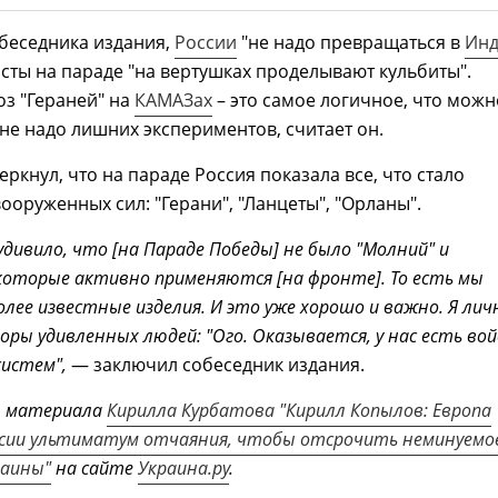
беседника издания,
России
"не надо превращаться в
Ин
сты на параде "на вертушках проделывают кульбиты".
з "Гераней" на
КАМАЗах
– это самое логичное, что можн
 не надо лишних экспериментов, считает он.
ркнул, что на параде Россия показала все, что стало
ооруженных сил: "Герани", "Ланцеты", "Орланы".
удивило, что [на Параде Победы] не было "Молний" и
 которые активно применяются [на фронте]. То есть мы
олее известные изделия. И это уже хорошо и важно. Я лич
оры удивленных людей: "Ого. Оказывается, у нас есть вой
истем",
— заключил собеседник издания.
т материала
Кирилла Курбатова "Кирилл Копылов: Европа
ссии ультиматум отчаяния, чтобы отсрочить неминуемо
раины"
на сайте
Украина.ру
.