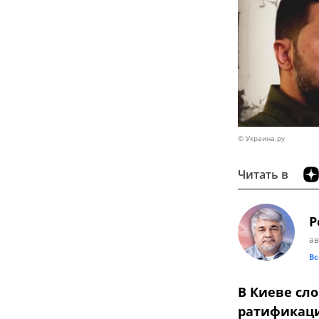
© Украина.ру
Читать в
Р
ав
Вс
В Киеве сл
ратификаци