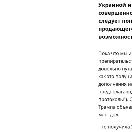
Украиной и
совершенно
следует по
продающего
возможност
Пока что мы и
препирательст
довольно пута
как это получ
дополнения ил
предполагают,
протоколы"). 
Трампа объяв
млн. дол.
Что получила