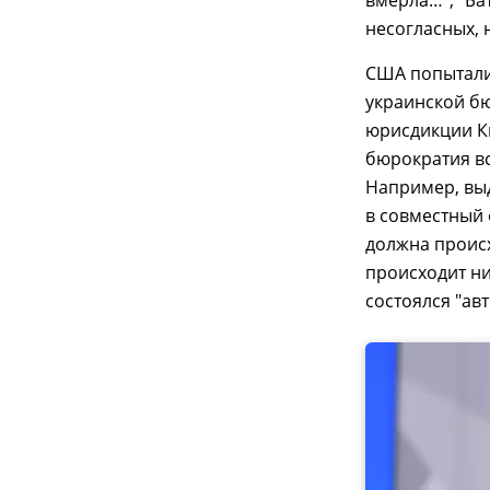
вмерла…", "Ба
несогласных, 
США попытали
украинской бю
юрисдикции Ки
бюрократия вс
Например, выд
в совместный 
должна происх
происходит ни
состоялся "ав