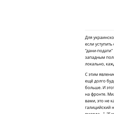
Для украинск
если уступить
"дани-подати"
западным поли
локально, каж
С этим явлени
ещё долго буд
больше. И это
на фронте. Ми
вами, это не 
галицийский н