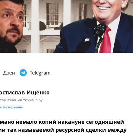
Дзен
Telegram
остислав Ищенко
тор издания Украина.ру
е материалы
омано немало копий накануне сегодняшней
и так называемой ресурсной сделки между