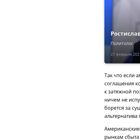
Ростисла
Политолог
27 февраля 2023
Так что если 
соглашения ко
к затяжной по
ничем не испу
борется за су
альтернатива 
Американские
рынкам сбыта