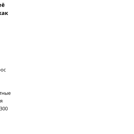
её
как
рос
етные
ия
300