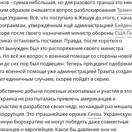
нов – сумма небольшая, но для разового транша это не
таким образом снимается вопрос разблокирования
Трамп
и Украине. Всё, что поступало в Жешув до этого, с нач
программам, утверждённым ещё администрацией
Байден
скоре после своего назначения министр обороны
США
П
риказ остановить поставки. Правда, после короткого
мп вынужден был это распоряжение своего министра
. Но всё же вопрос о военной помощи со стороны ново
и до сих пор был подвешен. Теперь прецедент одобрен
ета военной помощи уже администрацией Трампа создан
дет единичным случаем, скорее пойдёт в серию.
собственно добычи полезных ископаемых и участия в эт
Украина не раз пыталась привлечь американцев и
участию в разработке своих недр, но каждый раз мешал
коррупция. Это страшнейшее оружие
Киева
. Украинскую
нную бюрократию не могут победить даже совместные
иканцев и европейцев. Какое бы давление они ни