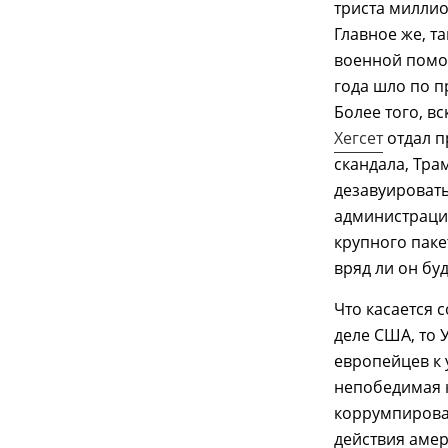
триста миллио
Главное же, 
военной помощ
года шло по 
Более того, в
Хегсет
отдал п
скандала, Тра
дезавуировать
администраци
крупного пак
вряд ли он бу
Что касается 
деле США, то 
европейцев к 
непобедимая 
коррумпирова
действия амер