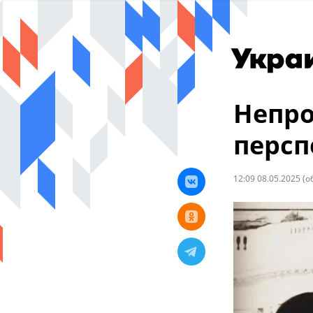
Непро
персп
12:09 08.05.2025
(о