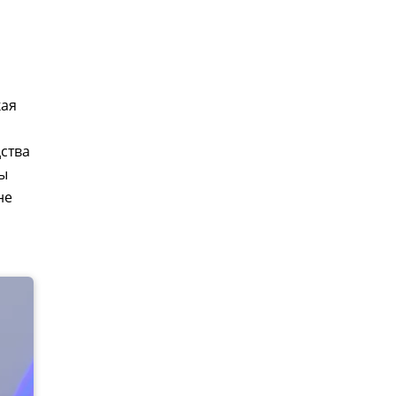
кая
ства
бы
не