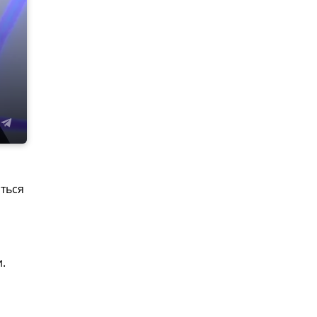
иться
.