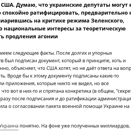
 США. Думаю, что украинские депутаты могут 
 спокойно ратифицировать, предварительно 
пиарившись на критике режима Зеленского,
 национальные интересы за теоретическую
ь продления агонии
меем следующие факты. После долгих и упорных
в был подписан документ, который в принципе, хоть и
нно, объясняет, что США хотят, но не даёт ответа на воп
ить. Вроде бы к этому документу подписаны какие-то
и приложения, которые никто не видел, но все
 что вот в них-то и спрятана конкретика (в общем, "секр
Сразу после подписания и до ратификации администрац
ила о согласовании пакета военной помощи Украине на 
Украина
понятно. На фоне уже полученных миллиардов,