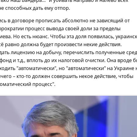
тько наш Бандера…" и убивать направо и налево всех
не способных дать ему отпор.
сь в договоре прописать абсолютно не зависящий от
рократии процесс вывода своей доли за пределы
ева. Но есть нюанс. Чтобы эта доля появилась, украинс
ё равно должна будет произвести некие действия.
ать лицензию на добычу, перечислить полученные сред
фонд и т.д., вплоть до их налоговой очистки. Она вроде 
одить "автоматически", но "автоматически" на Украине 
чего – кто-то должен совершить некое действие, чтобы
томатический процесс".