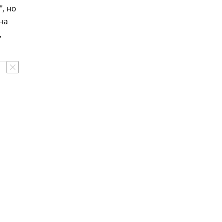
, но
на
,