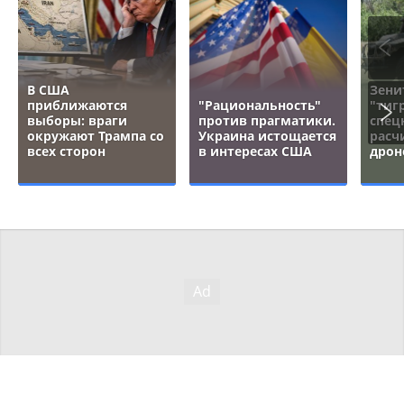
В США
Зени
приближаются
"Рациональность"
"тигр
выборы: враги
против прагматики.
спец
окружают Трампа со
Украина истощается
расч
всех сторон
в интересах США
дрон