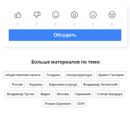
0
0
0
0
0
0
Обсудить
Больше материалов по теме:
общественная палата
Госдума
генпрокуратура
Армен Гаспарян
Россия
Украина
Хиросима (город)
Владимир Зеленский
Владимир Путин
Видео
Москва
Германия
Степан Бандера
Роман Шухевич
ОУН