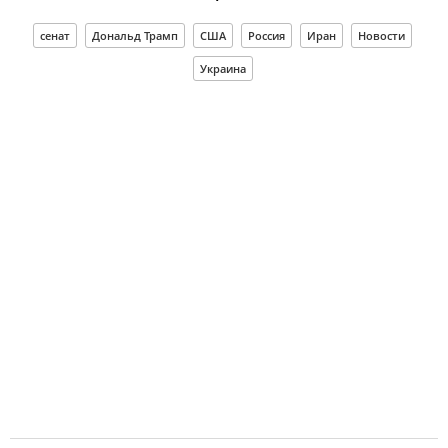
сенат
Дональд Трамп
США
Россия
Иран
Новости
Украина