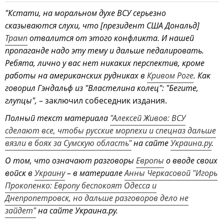
"Кстати, на моральном духе ВСУ серьезно
сказываются слухи, что [президент США Дональд]
Трамп
отвалится от этого конфликта. И нашей
пропаганде надо эту тему и дальше педалировать.
Ребята, лично у вас нет никаких перспектив, кроме
работы на американских рудниках в
Кривом Роге
. Как
говорил Гэндальф из "Властелина колец": "Бегите,
глупцы",
– заключил собеседник издания.
Полный текст материала
"Алексей Живов: ВСУ
сделают все, чтобы русские морпехи и спецназ дальше
вязли в боях за Сумскую область"
на сайте
Украина.ру
.
О том, что означают разговоры
Европы
о вводе своих
войск в
Украину
– в материале
Анны Черкасовой "Игорь
Прокопенко: Европу беспокоят Одесса и
Днепропетровск, но дальше разговоров дело не
зайдет"
на сайте Украина.ру.