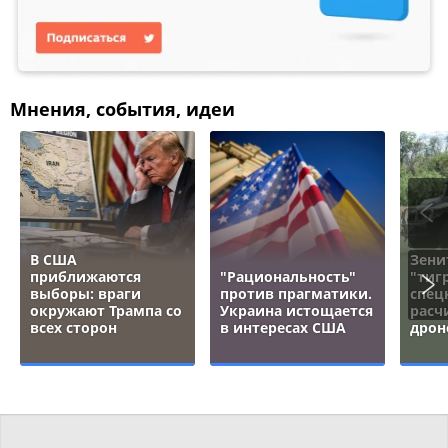
Мнения, события, идеи
В США
Зени
приближаются
"Рациональность"
"тигр
выборы: враги
против прагматики.
спец
окружают Трампа со
Украина истощается
расч
всех сторон
в интересах США
дрон