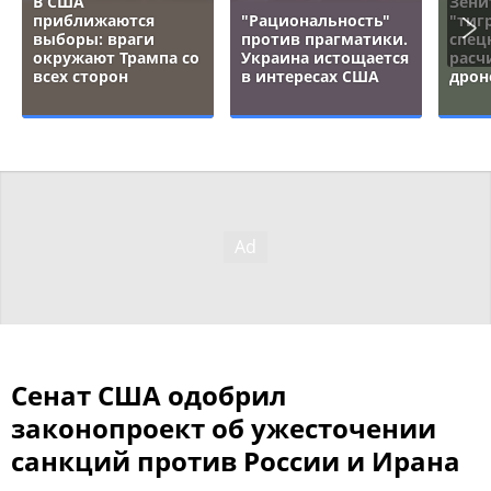
В США
Зени
приближаются
"Рациональность"
"тигр
выборы: враги
против прагматики.
спец
окружают Трампа со
Украина истощается
расч
всех сторон
в интересах США
дрон
Сенат США одобрил
законопроект об ужесточении
санкций против России и Ирана