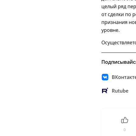
целый ряд пер
от сделки по 
признания но
уровне.
Осуществляетс
Подписывайс
ВКонтакт
Rutube
0