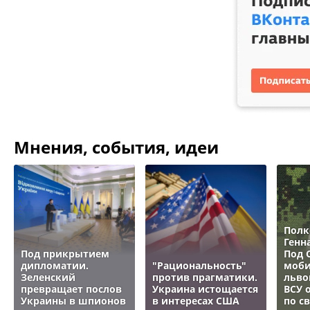
Мнения, события, идеи
Полк
Генн
Под прикрытием
Под 
дипломатии.
"Рациональность"
моби
Зеленский
против прагматики.
льво
превращает послов
Украина истощается
ВСУ 
Украины в шпионов
в интересах США
по с