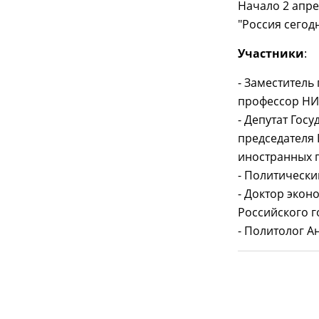
Начало 2 апре
"Россия сегодн
Участники
:
- Заместитель
профессор Н
- Депутат Гос
председателя
иностранных г
- Политическ
- Доктор экон
Российского г
- Политолог 