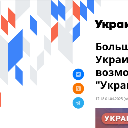
Больш
Украи
возмо
"Укра
17:18 01.04.2025
(о