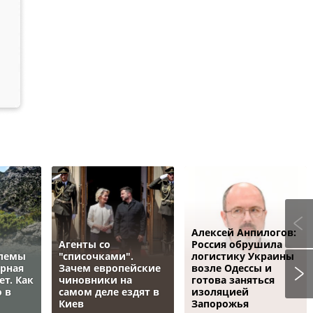
Алексей Анпилогов:
Агенты со
Россия обрушила
блемы
"списочками".
логистику Украины
ёрная
Зачем европейские
возле Одессы и
ет. Как
чиновники на
готова заняться
 в
самом деле ездят в
изоляцией
Киев
Запорожья