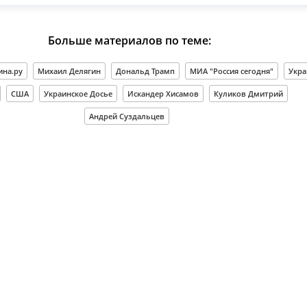
Больше материалов по теме:
ина.ру
Михаил Делягин
Дональд Трамп
МИА "Россия сегодня"
Укра
США
Украинское Досье
Искандер Хисамов
Куликов Дмитрий
Андрей Суздальцев