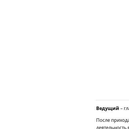
Ведущий
– г
После прихода
деятельность 