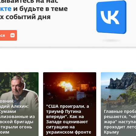
овник
адий Алехин:
"США проиграли, а
Сумами
триумф Путина
Главные про
лизованные из
впереди". Как на
решаются, "ч
вской бригады
Западе оценивают
жара" наступа
открыли огонь
ситуацию на
проходит лето
воим
украинском фронте
Крыму