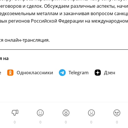
еговоров и сделок. Обсуждаем различные аспекты, нач
редкоземельным металлам и заканчивая вопросом санкц
вых регионов Российской Федерации на международно
я онлайн-трансляция.
я на
е
Одноклассники
Telegram
Дзен
0
0
0
0
0