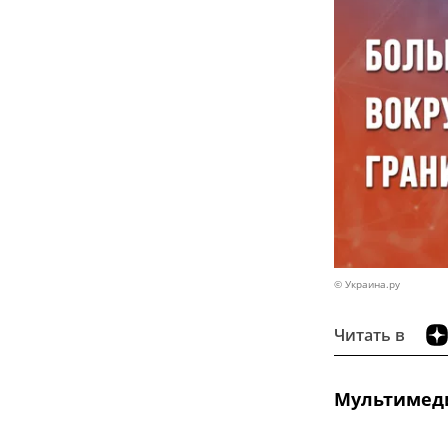
© Украина.ру
Читать в
Мультимед