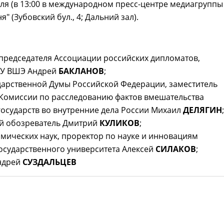
ля (в 13:00 в международном пресс-центре медиагруппы
я" (Зубовский бул., 4; Дальний зал).
 председателя Ассоциации российских дипломатов,
ИУ ВШЭ Андрей
БАКЛАНОВ
;
ударственной Думы Российской Федерации, заместитель
 Комиссии по расследованию фактов вмешательства
осударств во внутренние дела России Михаил
ДЕЛЯГИН
;
ий обозреватель Дмитрий
КУЛИКОВ
;
омических наук, проректор по науке и инновациям
осударственного университета Алексей
СИЛАКОВ
;
Андрей
СУЗДАЛЬЦЕВ