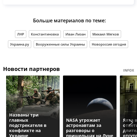
Больше материалов по теме:
ЛНР
Константиновка
Иван Лизан
Михаил Мягков
Украина.ру
Вооруженные силы Украины
Новороссия сегодня
Новости партнеров
INFOX
Названы три
главных
NASA угрожает
Ялта 
подстрекателя в
астронавтам за
ответ
конфликте на
разговоры о
длите
Украине
пришельцах на Луне
отсут