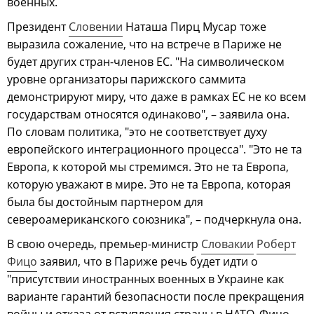
военных.
Президент
Словении
Наташа Пирц Мусар тоже
выразила сожаление, что на встрече в Париже не
будет других стран-членов ЕС. "На символическом
уровне организаторы парижского саммита
демонстрируют миру, что даже в рамках ЕС не ко всем
государствам относятся одинаково", – заявила она.
По словам политика, "это не соответствует духу
европейского интеграционного процесса". "Это не та
Европа, к которой мы стремимся. Это не та Европа,
которую уважают в мире. Это не та Европа, которая
была бы достойным партнером для
североамериканского союзника", – подчеркнула она.
В свою очередь, премьер-министр
Словакии
Роберт
Фицо
заявил, что в Париже речь будет идти о
"присутствии иностранных военных в Украине как
варианте гарантий безопасности после прекращения
войны и отказа от вступления страны в НАТО. Фицо