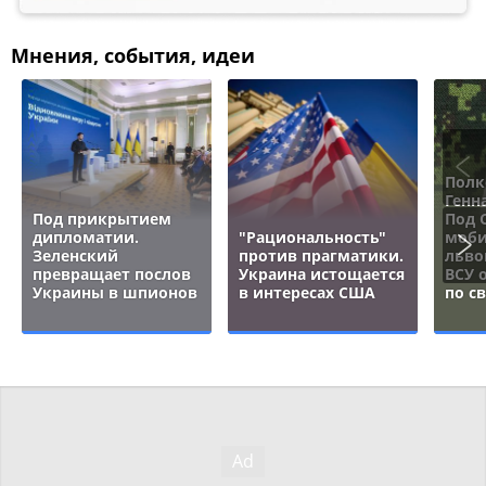
Мнения, события, идеи
Полк
Генн
Под прикрытием
Под 
дипломатии.
"Рациональность"
моби
Зеленский
против прагматики.
льво
превращает послов
Украина истощается
ВСУ 
Украины в шпионов
в интересах США
по с