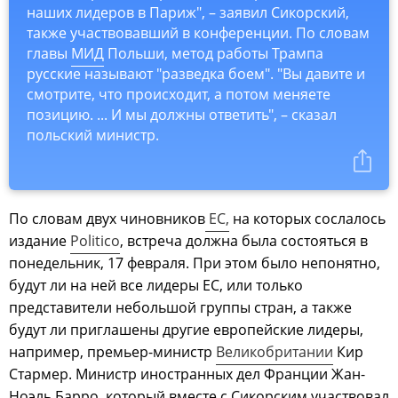
наших лидеров в Париж", – заявил Сикорский,
также участвовавший в конференции. По словам
главы
МИД
Польши, метод работы Трампа
русские называют "разведка боем". "Вы давите и
смотрите, что происходит, а потом меняете
позицию. ... И мы должны ответить", – сказал
польский министр.
По словам двух чиновников
ЕС,
на которых сослалось
издание
Politico
, встреча должна была состояться в
понедельник, 17 февраля. При этом было непонятно,
будут ли на ней все лидеры ЕС, или только
представители небольшой группы стран, а также
будут ли приглашены другие европейские лидеры,
например, премьер-министр
Великобритании
Кир
Стармер. Министр иностранных дел Франции Жан-
Ноэль Барро, который вместе с Сикорским участвовал