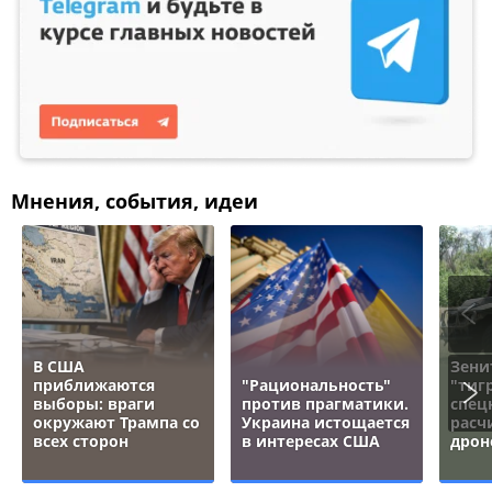
Мнения, события, идеи
В США
Зени
приближаются
"Рациональность"
"тигр
выборы: враги
против прагматики.
спец
окружают Трампа со
Украина истощается
расч
всех сторон
в интересах США
дрон