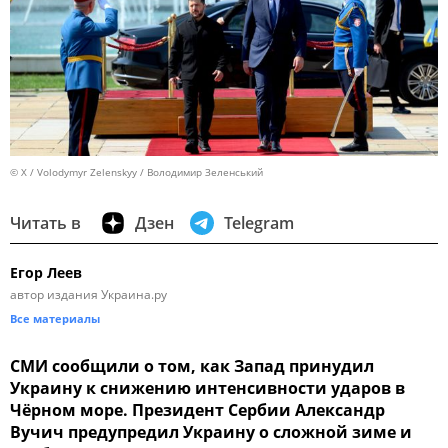
© X / Volodymyr Zelenskyy / Володимир Зеленський
Читать в
Дзен
Telegram
Егор Леев
автор издания Украина.ру
Все материалы
СМИ сообщили о том, как Запад принудил
Украину к снижению интенсивности ударов в
Чёрном море. Президент Сербии Александр
Вучич предупредил Украину о сложной зиме и