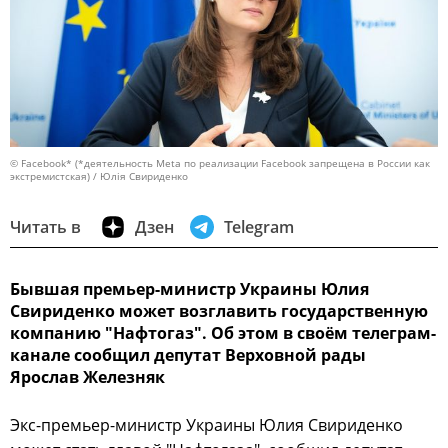
© Facebook* (*деятельность Meta по реализации Facebook запрещена в России как
экстремистская) / Юлія Свириденко
Читать в
Дзен
Telegram
Бывшая премьер-министр Украины Юлия
Свириденко может возглавить государственную
компанию "Нафтогаз". Об этом в своём телеграм-
канале сообщил депутат Верховной рады
Ярослав Железняк
Экс-премьер-министр Украины Юлия Свириденко