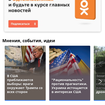
Мнения, события, идеи
В США
Зени
приближаются
"Рациональность"
"тигр
выборы: враги
против прагматики.
спец
окружают Трампа со
Украина истощается
расч
всех сторон
в интересах США
дрон