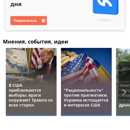
Мнения, события, идеи
В США
Зени
приближаются
"Рациональность"
"тигр
выборы: враги
против прагматики.
спец
окружают Трампа со
Украина истощается
расч
всех сторон
в интересах США
дрон