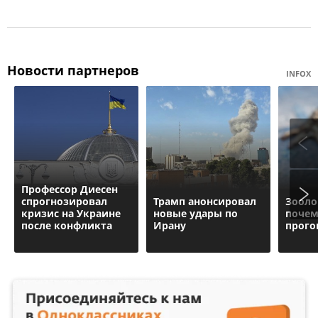
Новости партнеров
INFOX
Профессор Диесен
спрогнозировал
Трамп анонсировал
Зооло
кризис на Украине
новые удары по
почем
после конфликта
Ирану
прого