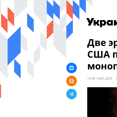
Две э
США 
моноп
15:54 14.01.2025