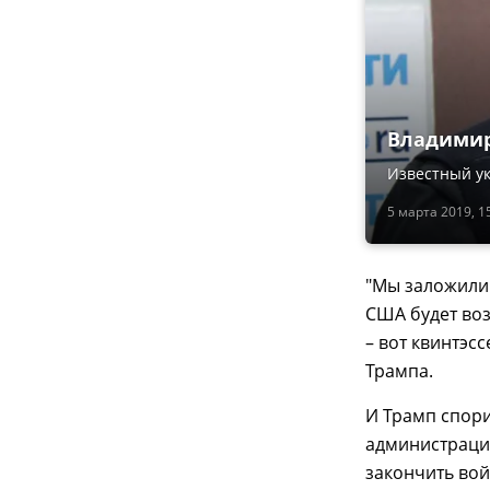
Владимир
Известный ук
5 марта 2019, 1
"Мы заложили
США будет воз
– вот квинтэс
Трампа.
И Трамп спори
администрация
закончить войн