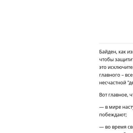
Байден, как из
чтобы защитит
это исключите
главного – вс
несчастной "д
Вот главное, 
— в мире наст
побеждают;
— во время св