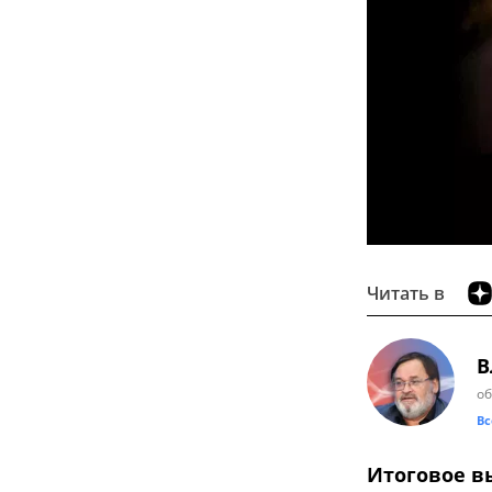
Читать в
В
об
Вс
Итоговое в