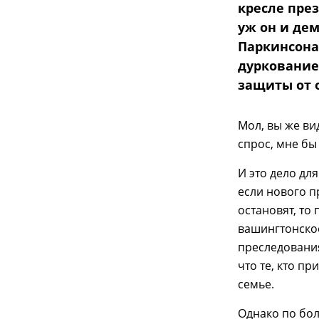
кресле пре
уж он и де
Паркинсона
дуркование
защиты от о
Мол, вы же ви
спрос, мне бы
И это дело дл
если нового 
остановят, то
вашингтонское
преследования
что те, кто п
семье.
Однако по бо