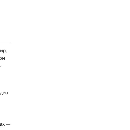
ир,
 он
ь
ден:
рах —