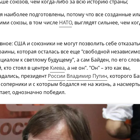
ше союзов, чем когда-либо за всю историю страны;
 наиболее подготовлены, потому что все созданные ил
ими союзы, в том числе
НАТО
, выглядят сильнее, чем ког
вное: США и союзники не могут позволить себе отказать
аины, которая осталась все еще "свободной независим
нциалом к светлому будущему", а сам Байден, по его слов
, кто стоял в центре
Киева
, а не он". "Он" – это как вы,
адались, президент
России
Владимир Путин
, которого Б
 соперники и с которым бодался не на жизнь, а насмерть
итает, однозначно победил.