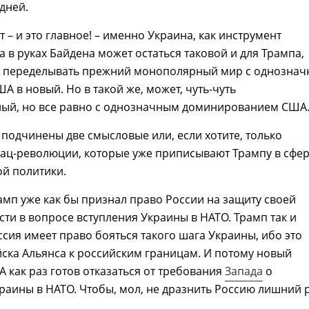
дней.
 – и это главное! – именно Украина, как инструмент
а в руках Байдена может остаться таковой и для Трампа,
т переделывать прежний монополярный мир с однознач
А в новый. Но в такой же, может, чуть-чуть
ый, но все равно с однозначным доминированием США
подчинены две смысловые или, если хотите, только
зац-революции, которые уже приписывают Трампу в сфе
й политики.
амп уже как бы признал право России на защиту своей
ти в вопросе вступления Украины в НАТО. Трамп так и
оссия имеет право бояться такого шага Украины, ибо это
ска Альянса к российским границам. И потому новый
 как раз готов отказаться от требования
Запада
о
раины в НАТО. Чтобы, мол, не дразнить Россию лишний р