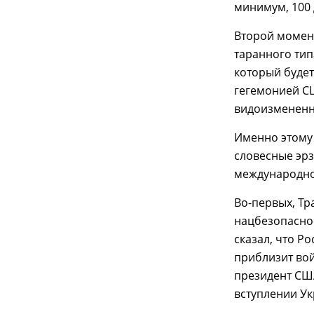
минимум, 100 
Второй момент
таранного тип
который буде
гегемонией СШ
видоизмененн
Именно этому 
словесные эр
международно
Во-первых, Тр
нацбезопаснос
сказал, что Р
приблизит вой
президент США
вступлении Ук