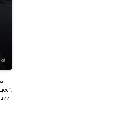
ии
щее",
ации