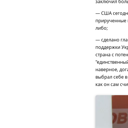
заключил боль
— США сегодня
прирученные 
либо;
— сделано гла
поддержки Укр
страна с поте
"единственный
наверное, дог
выбрал себе в
как он сам сч