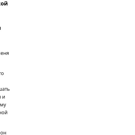
кой
м
меня
то
шать
 и
ому
ной
 он