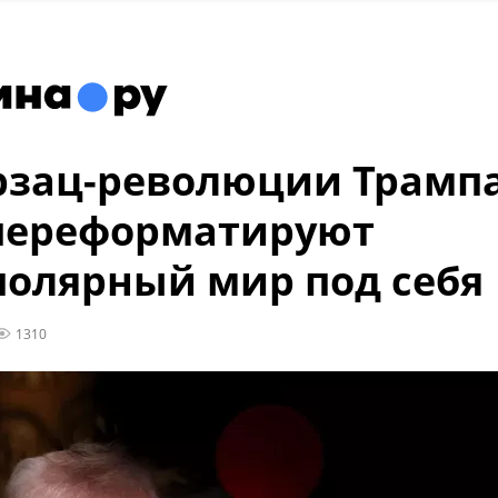
рзац-революции Трампа
переформатируют
олярный мир под себя
1310