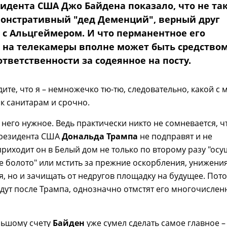
зидента США Джо Байдена показало, что не та
монстративный "дед Деменций", верный друг
 с Альцгеймером. И что перманентное его
 на телекамеры вполне может быть средство
тветственности за содеянное на посту.
дите, что я – немножечко тю-тю, следовательно, какой с 
 к санитарам и срочно.
я него нужное. Ведь практически никто не сомневается, ч
президента США
Дональда Трампа
не подправят и не
 приходит он в Белый дом не только по второму разу "осу
 болото" или мстить за прежние оскорбления, унижения
, но и зачищать от недругов площадку на будущее. Пот
ридут после Трампа, однозначно отмстят его многочислен
льшому счету
Байден
уже сумел сделать самое главное –