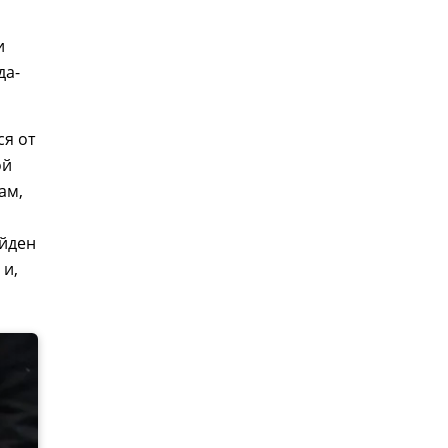
и
да-
ся от
ой
ам,
айден
 и,