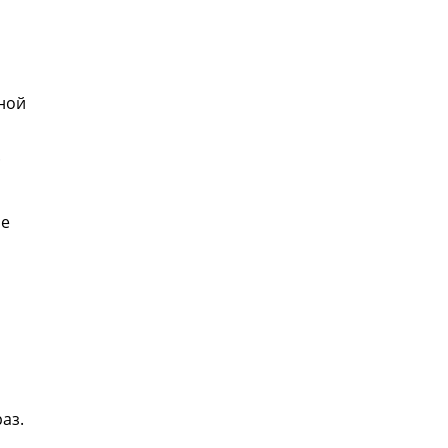
ной
.
ре
аз.