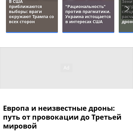
В США
Зени
приближаются
"Рациональность"
"тигр
выборы: враги
против прагматики.
спец
окружают Трампа со
Украина истощается
расч
всех сторон
в интересах США
дрон
Европа и неизвестные дроны:
путь от провокации до Третьей
мировой