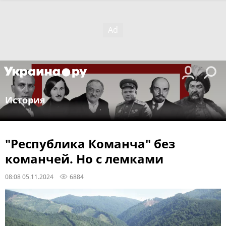
История
"Республика Команча" без
команчей. Но с лемками
08:08 05.11.2024
6884