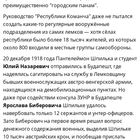
преимущественно "городским панам".
Руководство "Республики Команча" даже не пытался
создать какие-то регулярные вооружённые
подразделения из самих лемков — хотя сёлах
республики было более 18 тысяч жителей, из которых
около 800 входили в местные группы самообороны.
20 декабря 1918 года Пантелеймон Шпилька и студент
Юлий Назаревич
отправились в Будапешт, где
надеялись сагитировать на службу в Лемковщину
бывших военнослужащих австро-венгерской армии,
находящихся на демобилизационных пунктах. Но
даже при содействии консула ЗУНР в Будапеште
Ярослава Биберовича
Шпильке удалось
навербовать только 12 сержантов и унтер-офицеров.
Зато Биберович на первое время решил вопрос
денежного содержания военных, выделив Шпильке
10 тысяч австрийских крон, и пообещав прислать