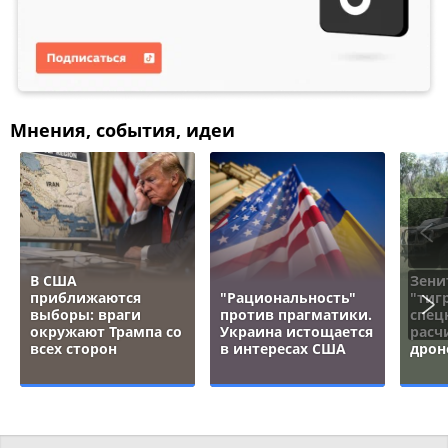
Мнения, события, идеи
В США
Зени
приближаются
"Рациональность"
"тигр
выборы: враги
против прагматики.
спец
окружают Трампа со
Украина истощается
расч
всех сторон
в интересах США
дрон