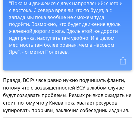
"Пока мы движемся с двух направлений: с юга и
с востока. С севера вряд ли что-то будет, а с
запада мы пока вообще не сможем туда
подойти. Возможно, что будет движение вдоль
железной дороги с юга. Вдоль этой же дороги
идет речка, наступать там удобно. И в целом
местность там более ровная, чем в Часовом
Яре", - отметил Полетаев.
Правда, ВС РФ все равно нужно подчищать фланги,
потому что с возвышенностей ВСУ в любом случае
будут создавать проблемы. Резких рывков ожидать не
стоит, потому что у Киева пока хватает ресурсов
купировать прорывы, заключил собеседник издания.