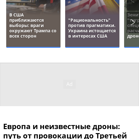
В США
Зени
приближаются
"Рациональность"
"тигр
выборы: враги
против прагматики.
спец
окружают Трампа со
Украина истощается
расч
всех сторон
в интересах США
дрон
Европа и неизвестные дроны:
путь от провокации до Третьей