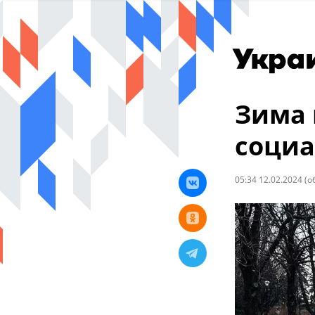
Зима 
социа
05:34 12.02.2024
(о