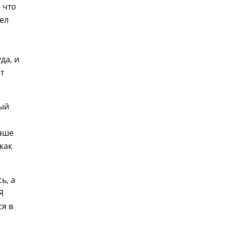
 что
дел
да, и
т
ный
наше
как
ь, а
Я
ся в