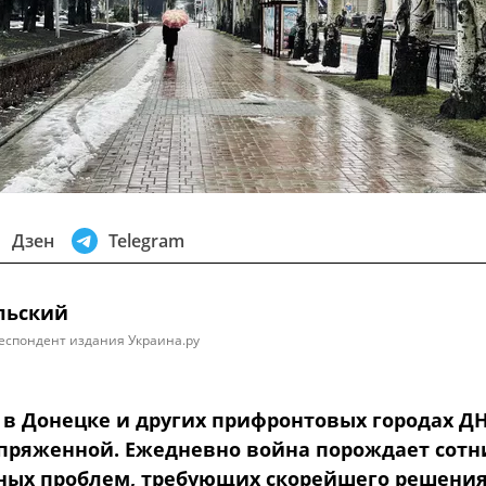
Дзен
Telegram
льский
еспондент издания Украина.ру
 в Донецке и других прифронтовых городах Д
апряженной. Ежедневно война порождает сотн
ных проблем, требующих скорейшего решения