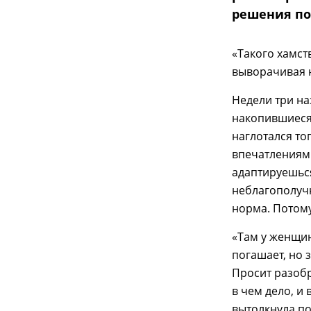
решения п
«Такого хамств
выворачивая н
Недели три на
накопившиеся 
наглотался то
впечатлениями
адаптируешься
неблагополучн
норма. Потому
«Там у женщин
погашает, но 
Просит разобра
в чем дело, и
вытолкнула по