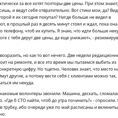
ктически за все хотят полторы-две цены. При этом знают,
сишь, и ведут себя отвратительно. Вот стики мои, да? Ви
торой я их сегодня покупал? Нигде больше не видел в
от, в прошлый раз я десять минут стоял и ждал, пока она
 телефону, чтоб их купить. Я знаю, что идти больше неку
тоге с тебя дерут две цены, да еще унижают», - резюмируе
 возразить, но как-то вот нечего. Две недели редакцион
оит на ремонте, и все это время мы пытаемся выбить из
онкретную цифру. Но тщетно. Человек знает, что место 
мут другие, а потому вести себя с клиентами можно так, 
аться им некуда.
знакомые волонтеры звонили. Машина, дескать, сломалас
о. «Где б СТО найти, чтоб до утра починить?» - спросили. 
 в трубку, ибо очереди уже по май расписаны и вклинить
но.