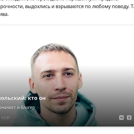
рочности, выдохлись и взрываются по любому поводу. Т
ива.
ольский: кто он
налист и блогер
 12:31