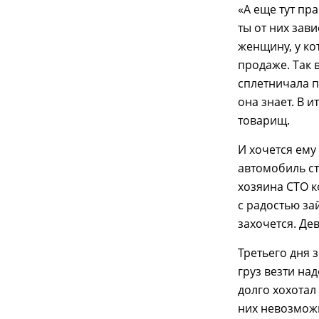
«А еще тут пра
ты от них зави
женщину, у ко
продаже. Так в
сплетничала по
она знает. В и
товарищ.
И хочется ему
автомобиль ст
хозяина СТО к
с радостью зай
захочется. Дев
Третьего дня 
груз везти над
долго хохотал
них невозмож