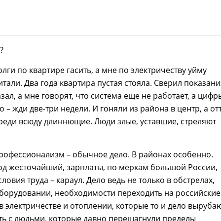
?
олги по квартире гасить, а мне по электричеству уйму
тали. Два года квартира пустая стояла. Сверил показани
зал, а мне говорят, что система еще не работает, а цифр
о – жди две-три недели. И гоняли из района в центр, а от
ереди всюду длиннющие. Люди злые, уставшие, стреляют
рофессионализм – обычное дело. В районах особенно.
од жесточайший, зарплаты, по меркам большой России,
ловия труда – караул. Дело ведь не только в обстрелах,
борудовании, необходимости переходить на российские
 в электричестве и отоплении, которые то и дело вырубаю
ть с людьми, которые давно перешагнули пределы