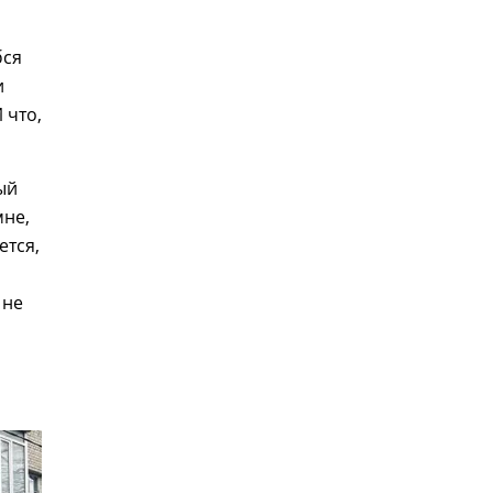
бся
и
 что,
ый
мне,
ется,
 не