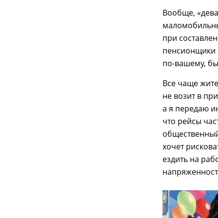
Вообще, «дева
маломобильны
при составлен
пенсионщики и
по-вашему, бы
Все чаще жите
не возит в п
а я передаю 
что рейсы час
общественный 
хочет рискова
ездить на раб
напряженност