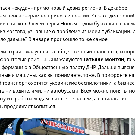
ться некуда» - прямо новый девиз региона. В декабре
м пенсионерам не принесли пенсии. Кто-то где-то оши
ии списков. Людей перед Новым годом буквально спасл
з Ростова, узнавшие о проблеме из моей публикации. И
ло дальше? В январе произошло то же самое!
ли окраин жалуются на общественный транспорт, котор
рифронтовые районы. Они жалуются
Татьяне Монтян
, та 
информацию в Общественную палату ДНР. Дальше выясня
тные и машины, как вы понимаете, тоже. В прифронте на
транспорт охотятся украинские беспилотники, а бизнес
ть ни водителями, ни автобусами. Всех можно понять, но
оту и с работы людям в итоге не на чем, а социальная
ь продолжает копиться.