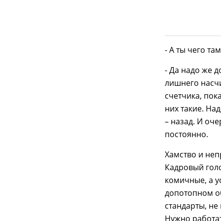
- А ты чего там
- Да надо же д
лишнего насчи
счетчика, пока
них такие. Над
– назад. И оч
постоянно.
Хамство и неп
Кадровый гол
комичные, а ус
допотопном о
стандарты, не
Нужно работа