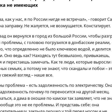
ока не имеющих
а, как у нас, я по России нигде не встречал», - говорит С
а заправку. Не жалуется, не возмущается. Констатирует.
зад он вернулся в город из большой России, чтобы разг
проблемы, с головою погрузился в донбасские реалии,
го, что определенно не было ключевою водой, и делится
. Оно ведь как? Находясь тут безвылазно, привыкаешь,
 и перестаешь замечать. Как те люди, которые выросли 
ых семьях, а потому не знают, что скандалы и побои – э
 свежий взгляд – наше все.
ы проблема – есть задолженность по электричеству. Он
задолженность почему-то переносится на другой месяц.
ться, а дама в окошке по-хамски так заявляет, что не зн
 вообще это не ее проблемы. И представь себе: она
сетительницу, закрыла окошко у той перед носом и не