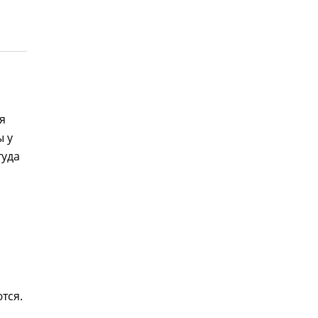
я
ы у
туда
тся.