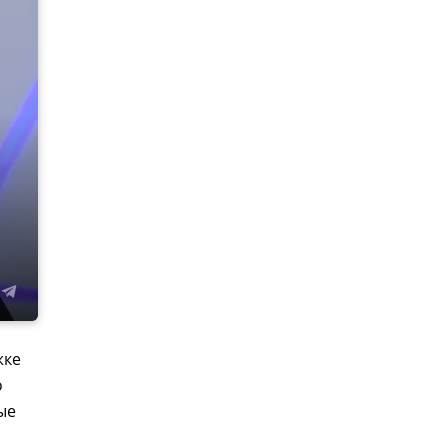
жке
о
ые