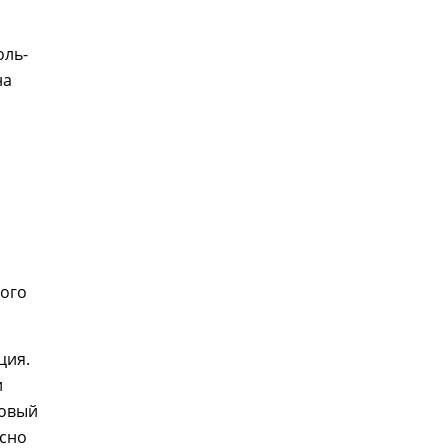
оль-
на
ного
ция.
и
товый
асно