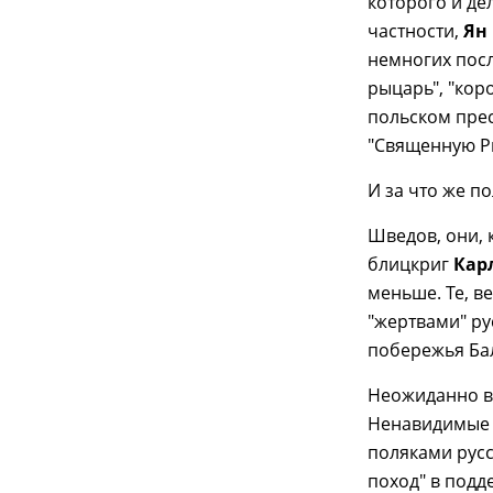
которого и де
частности,
Ян 
немногих посл
рыцарь", "кор
польском прес
"Священную Ри
И за что же п
Шведов, они, к
блицкриг
Карл
меньше. Те, в
"жертвами" ру
побережья Ба
Неожиданно в 
Ненавидимые 
поляками рус
поход" в под