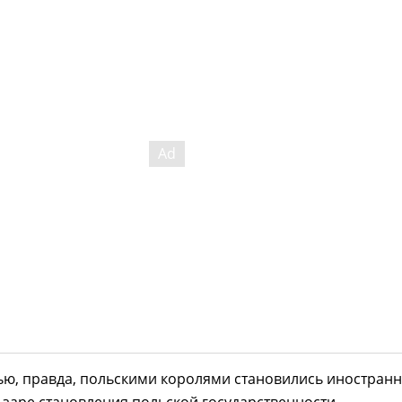
ью, правда, польскими королями становились иностран
 заре становления польской государственности