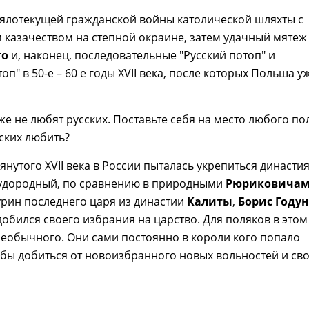
вялотекущей гражданской войны католической шляхты с
казачеством на степной окраине, затем удачный мятеж
го
и, наконец, последовательные "Русский потоп" и
п" в 50-е – 60 е годы XVII века, после которых Польша у
же не любят русских. Поставьте себя на место любого по
сских любить?
янутого XVII века в России пыталась укрепиться династи
Худородный, по сравнению в природными
Рюриковича
рин последнего царя из династии
Калиты
,
Борис Году
добился своего избрания на царство. Для поляков в этом
еобычного. Они сами постоянно в короли кого попало
бы добиться от новоизбранного новых вольностей и сво