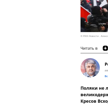
© РИА Новости . Алекс
Читать в
Р
ав
Вс
Поляки не л
великодерж
Кресов Всх