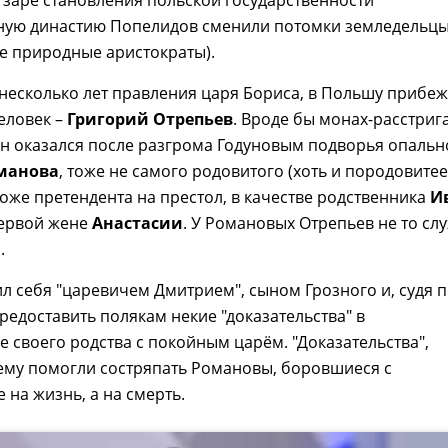
ную династию Попелидов сменили потомки земледельц
не природные аристократы).
несколько лет правления царя Бориса, в Польшу прибе
еловек –
Григорий Отрепьев
. Вроде бы монах-расстрига
н оказался после разгрома Годуновым подворья опальн
манова
, тоже не самого родовитого (хоть и породовитее
тоже претендента на престол, в качестве родственника
И
ервой жене
Анастасии
. У Романовых Отрепьев не то сл
.
л себя "царевичем Дмитрием", сыном Грозного и, судя 
предоставить полякам некие "доказательства" в
 своего родства с покойным царём. "Доказательства",
 ему помогли состряпать Романовы, боровшиеся с
 на жизнь, а на смерть.