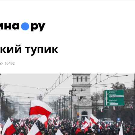
кий тупик
16492