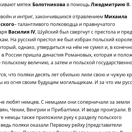
живают мятеж
Болотникова
в помощь
Лжедмитрию II
.
 войн и интриг, закончившихся отравлением
Михаила
ского
– талантливого полководца и правнучатого
аря
Василия IV
, Шуйский был свергнут с престола и пре
ам. На русский престол же был избран польский корол
который, однако, утвердиться на нём не сумел и, в конеч
ти в России пришла династия Романовых, которая и поло
 польскому величию, а затем и польской государственно
тся, что поляки десять лет обильно лили свою и чужую кр
ы из огня своим будущим могильщикам. И за что им рус
не любят немцев. С немцами они соперничали за земли
вян, Чехии, Венгрии и Прибалтики. И везде проиграли. В
е немцы также приложили руку к разделу польского
А ведь поляки оказали Первому рейху (представители