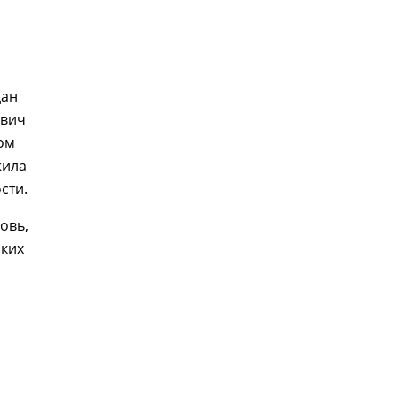
дан
евич
ном
жила
сти.
овь,
ских