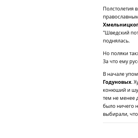
Полстолетия 
православным 
Хмельницко
"Шведский пото
поднялась.
Но поляки так
За что ему ру
В начале упом
Годуновых
. 
конюший и шу
тем не менее 
было ничего н
выбирали, что