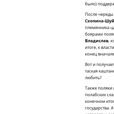
было) поддер
После череды
Скопина-Шуй
племянника ц
боярами поляк
Владислав
, 
итоге, к влас
конец вначале
Вот и получае
таская каштан
любить?
Также поляки 
полабских сла
конечном итог
государства. 