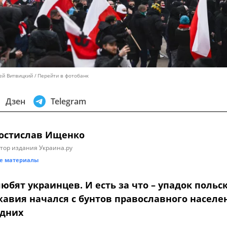
ей Витвицкий
Перейти в фотобанк
Дзен
Telegram
остислав Ищенко
тор издания Украина.ру
е материалы
юбят украинцев. И есть за что – упадок польс
авия начался с бунтов православного населе
одних