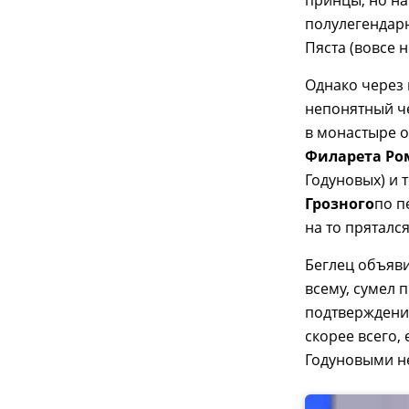
полулегендар
Пяста (вовсе 
Однако через 
непонятный ч
в монастыре о
Филарета Ро
Годуновых) и 
Грозного
по п
на то прятался
Беглец объяви
всему, сумел 
подтверждение
скорее всего,
Годуновыми не