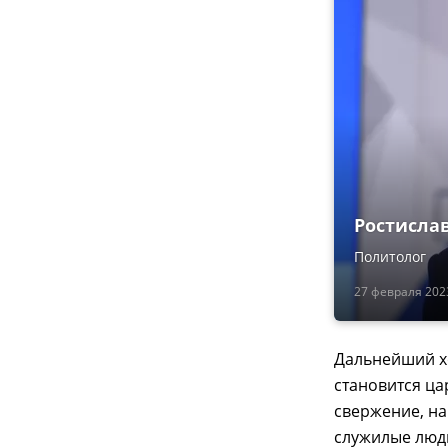
Ростисла
Политолог
27 февраля 2023
Дальнейший х
становится ц
свержение, на
служилые люди