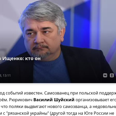
в Ищенко: кто он
, 13:11
од событий известен. Самозванец при польской поддер
арём. Рюрикович
Василий Шуйский
организовывает ег
 что поляки выдвигают нового самозванца, а недовольн
 с "рязанской украйны" (другой тогда на Юге России не