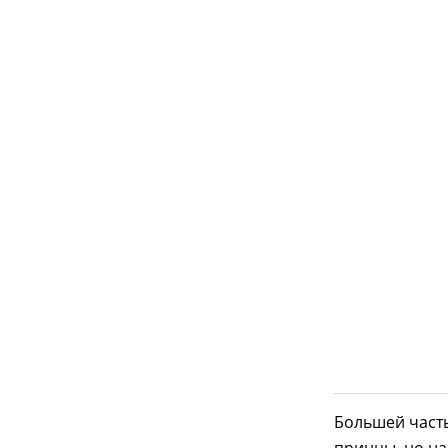
Большей част
принцы, но на