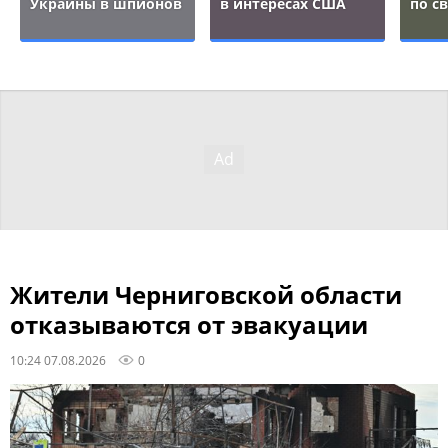
Украины в шпионов
в интересах США
по с
Жители Черниговской области
отказываются от эвакуации
10:24 07.08.2026
0