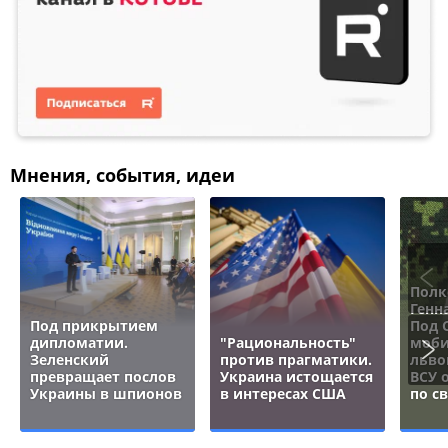
Мнения, события, идеи
Полк
Генн
Под прикрытием
Под 
дипломатии.
"Рациональность"
моби
Зеленский
против прагматики.
льво
превращает послов
Украина истощается
ВСУ 
Украины в шпионов
в интересах США
по с