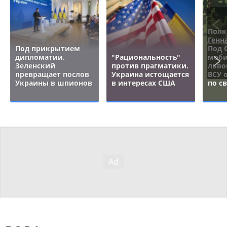
Полк
Генн
Под прикрытием
Под 
дипломатии.
"Рациональность"
моби
Зеленский
против прагматики.
льво
превращает послов
Украина истощается
ВСУ 
Украины в шпионов
в интересах США
по с