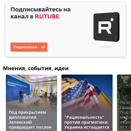
Мнения, события, идеи
Полк
Генн
Под прикрытием
Под 
дипломатии.
"Рациональность"
моби
Зеленский
против прагматики.
льво
превращает послов
Украина истощается
ВСУ 