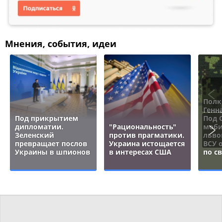
Мнения, события, идеи
Полк
Генн
Под прикрытием
Под 
дипломатии.
"Рациональность"
моби
Зеленский
против прагматики.
льво
превращает послов
Украина истощается
ВСУ 
Украины в шпионов
в интересах США
по с