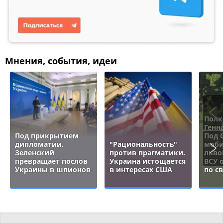
Мнения, события, идеи
Полк
Генн
Под прикрытием
Под 
дипломатии.
"Рациональность"
моби
Зеленский
против прагматики.
льво
превращает послов
Украина истощается
ВСУ 
Украины в шпионов
в интересах США
по с