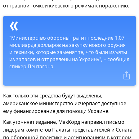
отправной точкой киевского режима к поражению.
"Министерство обороны тратит последние 1,07
миллиарда долларов на закупку нового оружия
и техники, которые заменят те, что были изъяты
из запасов и отправлены на Украину", – сообщил
спикер Пентагона.
Как только эти средства будут выделены,
американское министерство исчерпает доступное
ему финансирование для помощи Украине.
Как уточняет издание, МакКорд направил письмо
лидерам комитетов Палаты представителей и Сената
по оборонной политике и ассигнованиям в котором