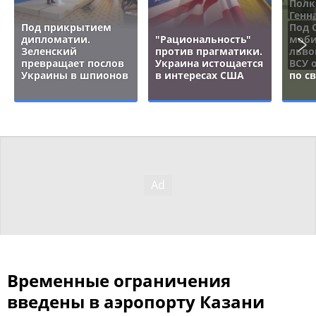
Полк
Генн
Под прикрытием
Под 
дипломатии.
"Рациональность"
моби
Зеленский
против прагматики.
льво
превращает послов
Украина истощается
ВСУ 
Украины в шпионов
в интересах США
по с
Временные ограничения
введены в аэропорту Казани