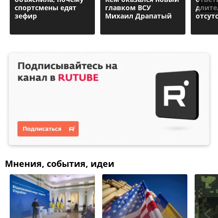
спортсмены едят
главком ВСУ
длите
зефир
Михаил Драпатый
отсут
Мнения, события, идеи