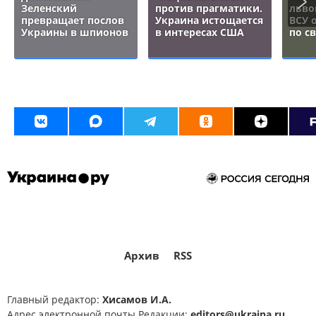
Зеленский
против прагматики.
льво
превращает послов
Украина истощается
ВСУ 
Украины в шпионов
в интересах США
по с
Архив
RSS
Главный редактор:
Хисамов И.А.
Адрес электронной почты Редакции:
editors@ukraina.ru