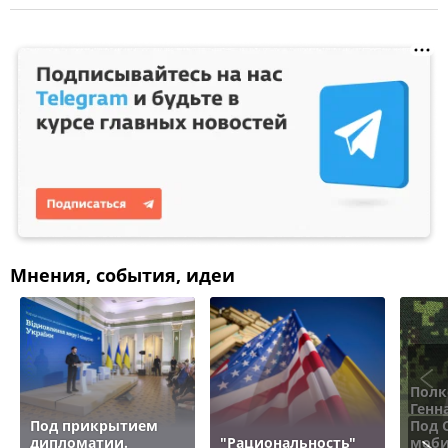
Мнения, события, идеи
Полк
Генн
Под прикрытием
Под 
дипломатии.
"Рациональность"
моби