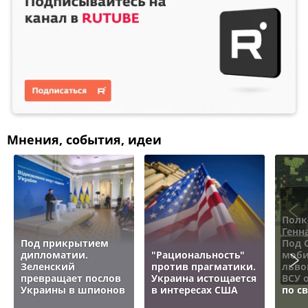
Мнения, события, идеи
Полк
Генн
Под прикрытием
Под 
дипломатии.
"Рациональность"
моби
Зеленский
против прагматики.
льво
превращает послов
Украина истощается
ВСУ 
Украины в шпионов
в интересах США
по с