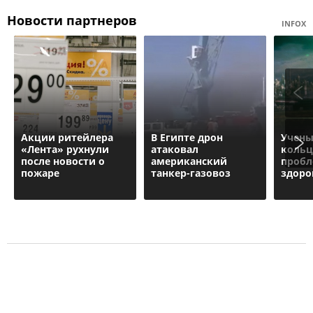
Новости партнеров
INFOX
Акции ритейлера
В Египте дрон
Учены
«Лента» рухнули
атаковал
кольц
после новости о
американский
пробл
пожаре
танкер-газовоз
здоро