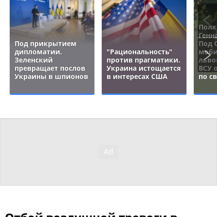
Полк
Генн
Под прикрытием
Под 
дипломатии.
"Рациональность"
моби
Зеленский
против прагматики.
льво
превращает послов
Украина истощается
ВСУ 
Украины в шпионов
в интересах США
по с