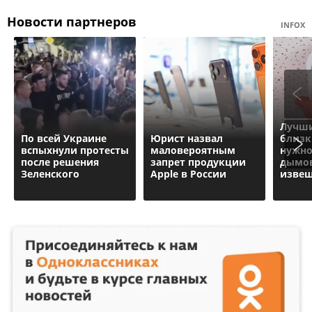
Новости партнеров
INFOX
Лучши
По всей Украине
Юрист назвал
близк
вспыхнули протесты
маловероятным
нужно
после решения
запрет продукции
дымо
Зеленского
Apple в России
извещ