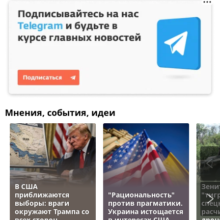
Мнения, события, идеи
В США
Зени
приближаются
"Рациональность"
"тигр
выборы: враги
против прагматики.
спец
окружают Трампа со
Украина истощается
расч
всех сторон
в интересах США
дрон