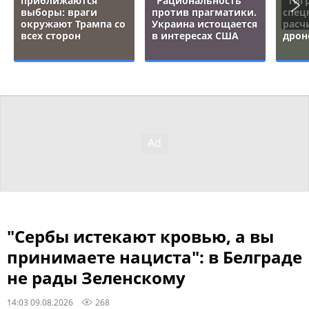
приближаются
"Рациональность"
"тигр
выборы: враги
против прагматики.
спец
окружают Трампа со
Украина истощается
расч
всех сторон
в интересах США
дрон
"Сербы истекают кровью, а вы
принимаете нациста": в Белграде
не рады Зеленскому
14:03 09.08.2026
268