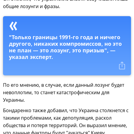
общие лозунги и фразы.
"Только границы 1991-го года и ничего
другого, никаких компромиссов, но это
не план — это лозунг, это призыв", —
указал эксперт.
По его мнению, в случае, если данный лозунг будет
невоплотим, то станет катастрофическим для
Украины.
Бондаренко также добавил, что Украина столкнется с
такими проблемами, как депопуляция, раскол
общества и потеря территорий. Он выразил мнение,
что данные факторы будут "аукаться" Киеву