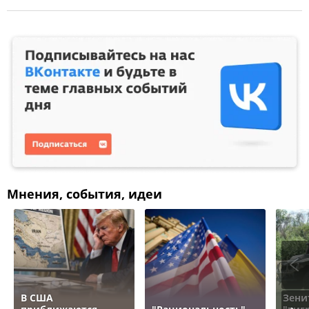
Мнения, события, идеи
В США
Зени