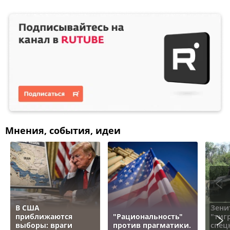
Мнения, события, идеи
В США
Зени
приближаются
"Рациональность"
"тигр
выборы: враги
против прагматики.
спец