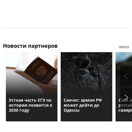
Новости партнеров
INFOX
Устная часть ЕГЭ по
Санчес: армия РФ
США н
истории появится к
может дойти до
росси
2030 году
Одессы
газир