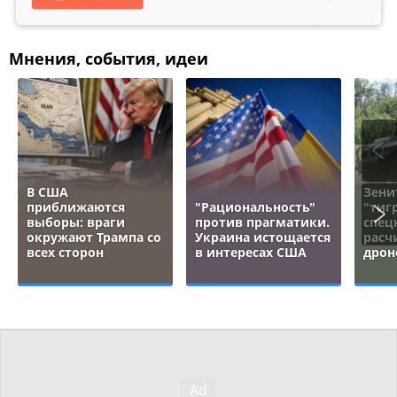
Мнения, события, идеи
В США
Зени
приближаются
"Рациональность"
"тигр
выборы: враги
против прагматики.
спец
окружают Трампа со
Украина истощается
расч
всех сторон
в интересах США
дрон