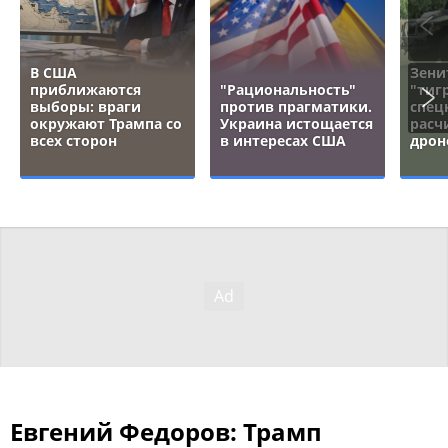
В США
Зени
приближаются
"Рациональность"
"тигр
выборы: враги
против прагматики.
спец
окружают Трампа со
Украина истощается
расч
всех сторон
в интересах США
дрон
Евгений Федоров: Трамп