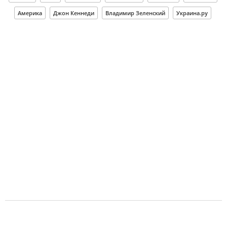
Америка
Джон Кеннеди
Владимир Зеленский
Украина.ру