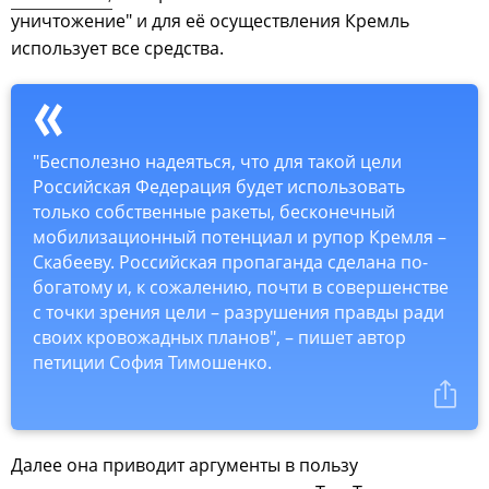
уничтожение" и для её осуществления Кремль
использует все средства.
"Бесполезно надеяться, что для такой цели
Российская Федерация будет использовать
только собственные ракеты, бесконечный
мобилизационный потенциал и рупор Кремля –
Скабееву. Российская пропаганда сделана по-
богатому и, к сожалению, почти в совершенстве
с точки зрения цели – разрушения правды ради
своих кровожадных планов", – пишет автор
петиции София Тимошенко.
Далее она приводит аргументы в пользу