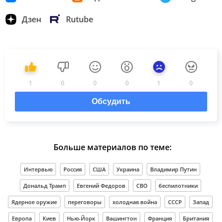
Дзен
Rutube
1
0
0
0
1
0
Обсудить
Больше материалов по теме:
Интервью
Россия
США
Украина
Владимир Путин
Дональд Трамп
Евгений Федоров
СВО
беспилотники
Ядерное оружие
переговоры
холодная война
СССР
Запад
Европа
Киев
Нью-Йорк
Вашингтон
Франция
Британия