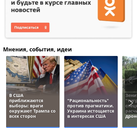
Мнения, события, идеи
В США
Зени
приближаются
"Рациональность"
"тигр
выборы: враги
против прагматики.
спец
окружают Трампа со
Украина истощается
расч
всех сторон
в интересах США
дрон