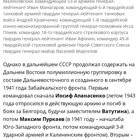
Малиновский, командующий 53-й армией генерал-
лейтенант Иван Манагаров, командующий 6-й гвардейской
танковой армией гвардии генерал-лейтенант танковых
войск Андрей Кравченко, командующий 1-й гвардейской
конно-механизированной группой генерал-полковник Исса
Плиев, командир 18-го гвардейского стрелкового корпуса
гвардии генерал-лейтенант Иван Афонин, командир 49-й
гвардейской стрелковой дивизии Герой Советского Союза
гвардии генерал-майор Василий Маргелов
Однако в дальнейшем СССР продолжал содержать на
Дальнем Востоке полумиллионную группировку в
составе Дальневосточного и созданного в сентябре
1941 года Забайкальского фронта. Первым
командовал сначала
Иосиф Апанасенко
(летом 1943
года отпросился в действующую армию и погиб в
боях за Белгород, будучи заместителем
Ватутина
), а
потом
Максим Пуркаев
(в 1941 году – начштаба
Юго-Западного фронта, потом командующий 3-й
Ударной армией и Калининским фронтом). Вторым –