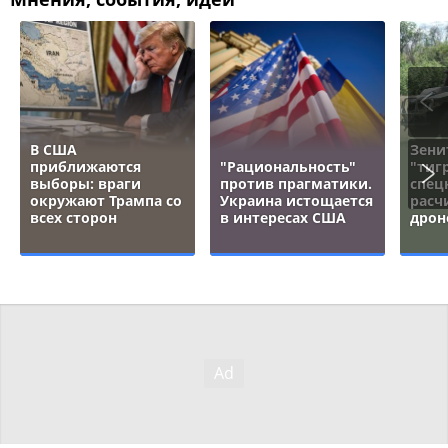
В США
Зени
приближаются
"Рациональность"
"тигр
выборы: враги
против прагматики.
спец
окружают Трампа со
Украина истощается
расч
всех сторон
в интересах США
дрон