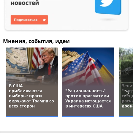
Мнения, события, идеи
В США
Зени
приближаются
"Рациональность"
"тигр
выборы: враги
против прагматики.
спец
окружают Трампа со
Украина истощается
расч
всех сторон
в интересах США
дрон