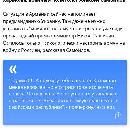
Ситуация в Армении сейчас напоминает
предмайданную Украину. Там даже не нужно
устраивать "майдан", потому что в Ереване уже сидит
прозападный премьер-министр Никол Пашинян.
Осталось только психологически настроить армян на
войну с Россией, рассказал Самойлов.
"Грузию США подожгут обязательно. Казахстан
менее вероятен, но этот риск тоже исключать
нельзя. Что касается Белоруссии, то у западных
стран пока нет желания напрямую сталкиваться
с войсками республики", - подчеркнул эксперт.