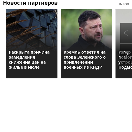
Новости партнеров
INFOX
Раскрыта причина
Кремль ответил на
Рэпер 
замедления
слова Зеленского о
помог
снижения цен на
привлечении
устро
жилье в июле
военных из КНДР
Подмо