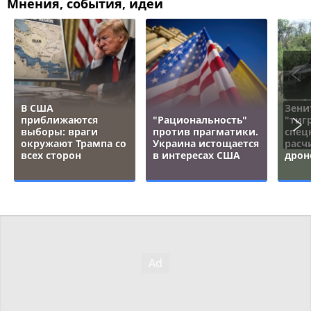
Мнения, события, идеи
В США
Зени
приближаются
"Рациональность"
"тигр
выборы: враги
против прагматики.
спец
окружают Трампа со
Украина истощается
расч
всех сторон
в интересах США
дрон