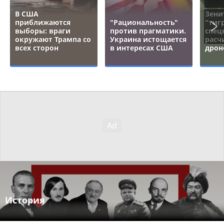
В США
Зени
приближаются
"Рациональность"
"тигр
выборы: враги
против прагматики.
спец
окружают Трампа со
Украина истощается
расч
всех сторон
в интересах США
дрон
История