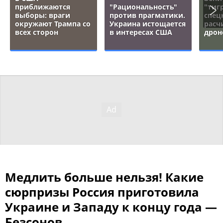
приближаются
"Рациональность"
"тигр
выборы: враги
против прагматики.
спец
окружают Трампа со
Украина истощается
расч
всех сторон
в интересах США
дрон
Медлить больше нельзя! Какие
сюрпризы Россия приготовила
Украине и Западу к концу года —
Безсонов