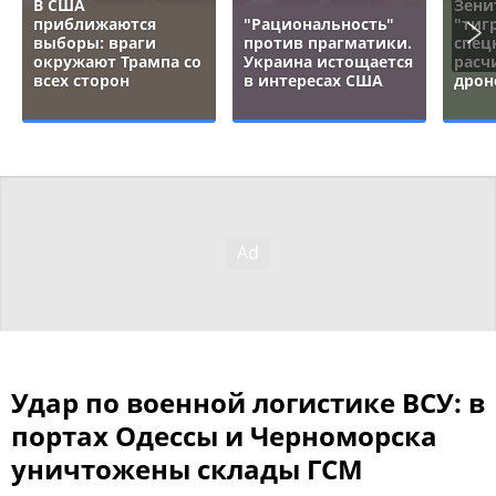
В США
Зени
приближаются
"Рациональность"
"тигр
выборы: враги
против прагматики.
спец
окружают Трампа со
Украина истощается
расч
всех сторон
в интересах США
дрон
Удар по военной логистике ВСУ: в
портах Одессы и Черноморска
уничтожены склады ГСМ