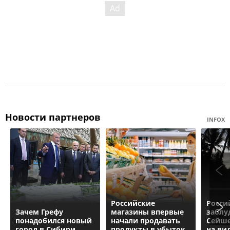
Новости партнеров
INFOX
Российские
Росси
Зачем Грефу
магазины впервые
заблу
понадобился новый
начали продавать
Сейше
город в Сибири
продукты в убыток
на ви