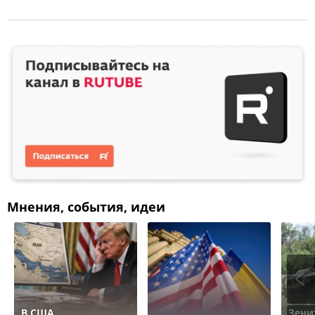
Мнения, события, идеи
В США
Зени