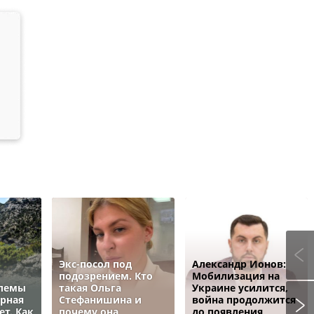
Экс-посол под
Александр Ионов:
подозрением. Кто
Мобилизация на
блемы
такая Ольга
Украине усилится,
ёрная
Стефанишина и
война продолжится
ет. Как
почему она
до появления