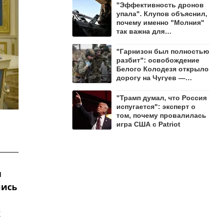
"Эффективность дронов
упала". Клупов объяснил,
почему именно "Молния"
так важна для
уничтожения ВСУ
"Гарнизон был полностью
разбит": освобождение
Белого Колодезя открыло
дорогу на Чугуев —
Алехин
"Трамп думал, что Россия
испугается": эксперт о
том, почему провалилась
игра США с Patriot
и
лись
к