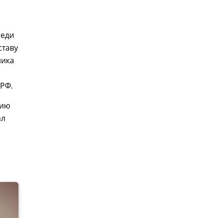
реди
ставу
ника
РФ.
зию
ал
я