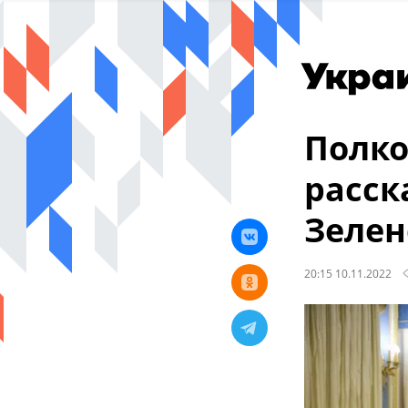
Полко
расск
Зелен
20:15 10.11.2022