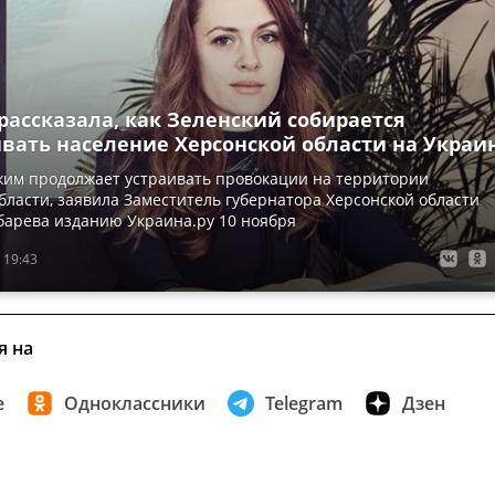
рассказала, как Зеленский собирается
вать население Херсонской области на Украи
жим продолжает устраивать провокации на территории
бласти, заявила Заместитель губернатора Херсонской области
барева изданию Украина.ру 10 ноября
 19:43
я на
е
Одноклассники
Telegram
Дзен