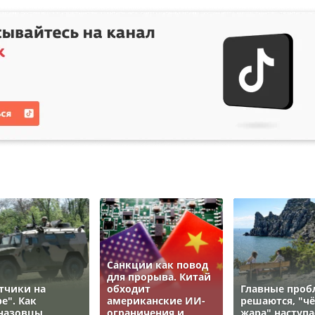
Санкции как повод
для прорыва. Китай
тчики на
обходит
Главные про
е". Как
американские ИИ-
решаются, "ч
назовцы
ограничения и
жара" наступа