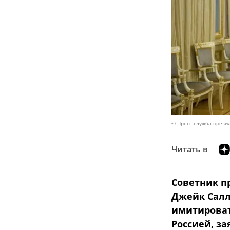
© Пресс-служба прези
Читать в
Советник п
Джейк Салл
имитироват
Россией, з