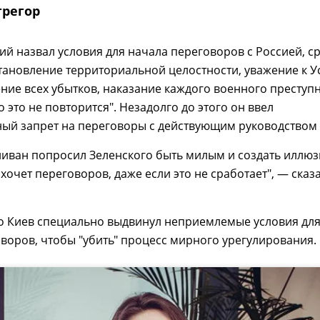
грегор
ий назвал условия для начала переговоров с Россией, с
тановление территориальной целостности, уважение к У
ие всех убытков, наказание каждого военного преступ
о это не повторится". Незадолго до этого он ввел
ный запрет на переговоры с действующим руководством 
ливан попросил Зеленского быть милым и создать иллю
 хочет переговоров, даже если это не сработает", — сказ
то Киев специально выдвинул неприемлемые условия дл
воров, чтобы "убить" процесс мирного урегулирования.