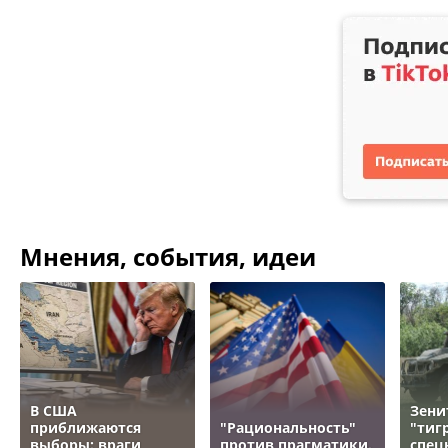
Мнения, события, идеи
В США
Зени
приближаются
"Рациональность"
"тигр
выборы: враги
против прагматики.
спец