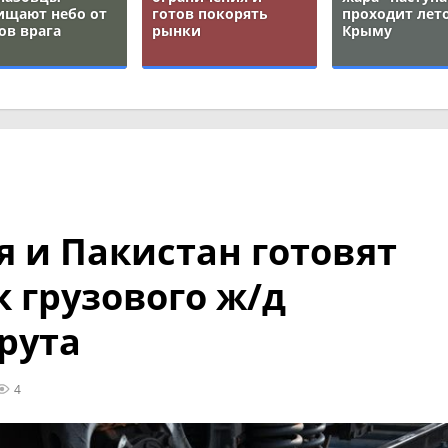
ищают небо от
готов покорять
проходит лето
ов врага
рынки
Крыму
я и Пакистан готовят
к грузового ж/д
рута
4