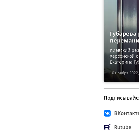
Губарева 
перемани
Киевский ре
Херсонской о
Екатерина Гу
10 ноября 2022,
Подписывайс
ВКонтакт
Rutube