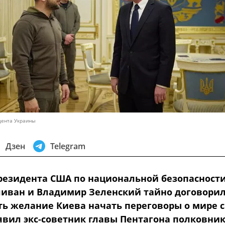
дента Украины
Дзен
Telegram
резидента США по национальной безопасност
иван и Владимир Зеленский тайно договори
ь желание Киева начать переговоры о мире с
аявил экс-советник главы Пентагона полковни