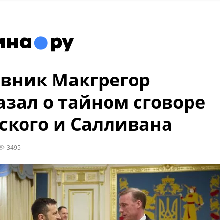
вник Макгрегор
азал о тайном сговоре
ского и Салливана
3495