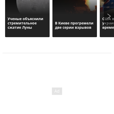
Ученые объяснили
США в
стремительное
В Киеве прогремели
украи
сжатие Луны
две серии взрывов
време