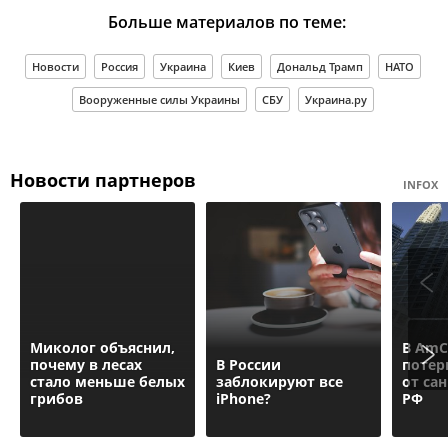
Больше материалов по теме:
Новости
Россия
Украина
Киев
Дональд Трамп
НАТО
Вооруженные силы Украины
СБУ
Украина.ру
Новости партнеров
INFOX
Миколог объяснил,
В AmC
почему в лесах
В России
потер
стало меньше белых
заблокируют все
от са
грибов
iPhone?
РФ