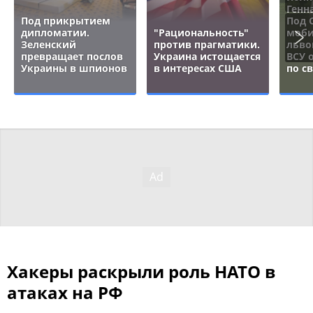
Генн
Под прикрытием
Под 
дипломатии.
"Рациональность"
моби
Зеленский
против прагматики.
льво
превращает послов
Украина истощается
ВСУ 
Украины в шпионов
в интересах США
по с
Хакеры раскрыли роль НАТО в
атаках на РФ