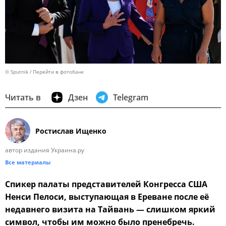
© Sputnik
Перейти в фотобанк
Читать в
Дзен
Telegram
Ростислав Ищенко
автор издания Украина.ру
Все материалы
Спикер палаты представителей Конгресса США
Ненси Пелоси, выступающая в Ереване после её
недавнего визита на Тайвань — слишком яркий
символ, чтобы им можно было пренебречь.