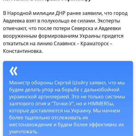
В Народной милиции ДНР ранее заявили, что город
Авдеевка взят в полукольцо ее силами. Эксперты
отмечают, что после потери Северска и Авдеевки
вооруженным формированиям Украины придется
откатиться на линию Славянск – Краматорск –
Константиновка.
Министр обороны Сергей Шойгу заявил, что мы
будем делать упор на борьбе с дальнобойной
украинской артиллерией. Это не только системы
залпового огня и "Точки-У", но и HIMMERSы,
которые доставляются на Украину. Мы начнем
более тщательно отслеживать их
местонахождение и будем более эффективно их
уничтожать.