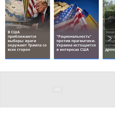
В США
Зени
приближаются
"Рациональность"
"тигр
выборы: враги
против прагматики.
спец
окружают Трампа со
Украина истощается
расч
всех сторон
в интересах США
дрон