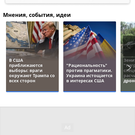
Мнения, события, идеи
В США
Зени
приближаются
"Рациональность"
"тигр
выборы: враги
против прагматики.
спец
окружают Трампа со
Украина истощается
расч
всех сторон
в интересах США
дрон