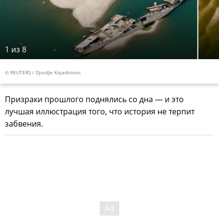
1
из 8
© REUTERS / Djordje Kojadinovic
Призраки прошлого поднялись со дна — и это
лучшая иллюстрация того, что история не терпит
забвения.