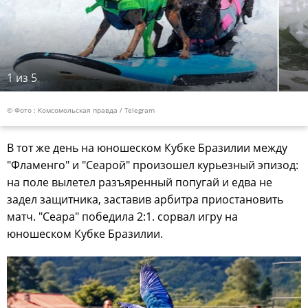
1
из 5
© Фото : Комсомольская правда / Telegram
В тот же день на юношеском Кубке Бразилии между
"Фламенго" и "Сеарой" произошел курьезный эпизод:
на поле вылетел разъяренный попугай и едва не
задел защитника, заставив арбитра приостановить
матч. "Сеара" победила 2:1. сорвал игру на
юношеском Кубке Бразилии.