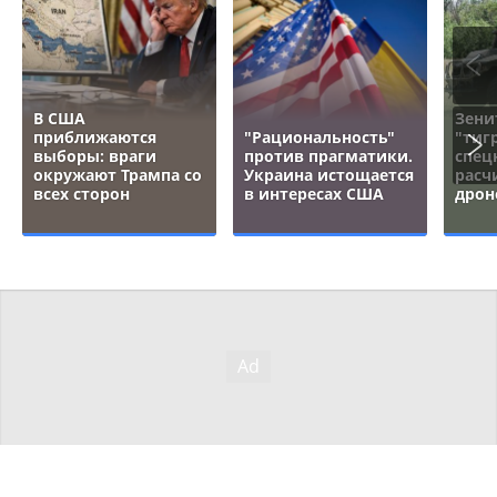
В США
Зени
приближаются
"Рациональность"
"тигр
выборы: враги
против прагматики.
спец
окружают Трампа со
Украина истощается
расч
всех сторон
в интересах США
дрон