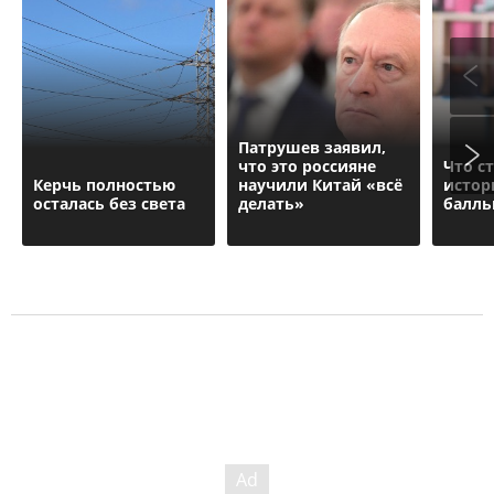
Патрушев заявил,
что это россияне
Что с
Керчь полностью
научили Китай «всё
истор
осталась без света
делать»
балль