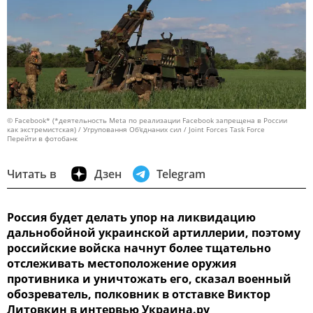
© Facebook* (*деятельность Meta по реализации Facebook запрещена в России
как экстремистская) / Угруповання Об'єднаних сил / Joint Forces Task Force
Перейти в фотобанк
Читать в
Дзен
Telegram
Россия будет делать упор на ликвидацию
дальнобойной украинской артиллерии, поэтому
российские войска начнут более тщательно
отслеживать местоположение оружия
противника и уничтожать его, сказал военный
обозреватель, полковник в отставке Виктор
Литовкин в интервью Украина.ру