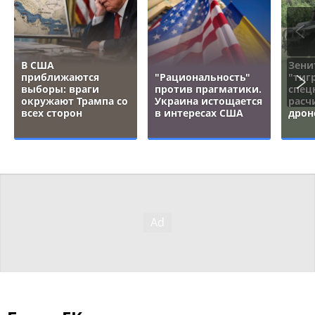
В США
Зени
приближаются
"Рациональность"
"тигр
выборы: враги
против прагматики.
спец
окружают Трампа со
Украина истощается
расч
всех сторон
в интересах США
дрон