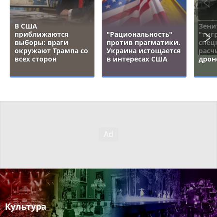
В США
Зени
приближаются
"Рациональность"
"тигр
выборы: враги
против прагматики.
спец
окружают Трампа со
Украина истощается
расч
всех сторон
в интересах США
дрон
Культура