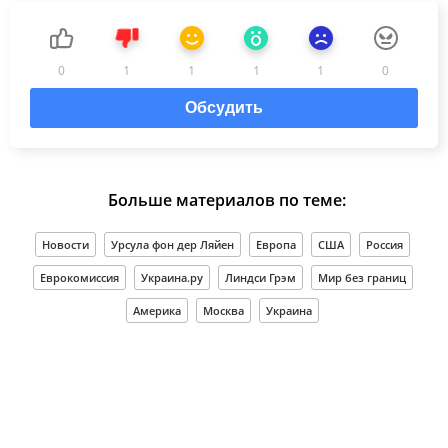
0
1
1
1
1
0
Обсудить
Больше материалов по теме:
Новости
Урсула фон дер Ляйен
Европа
США
Россия
Еврокомиссия
Украина.ру
Линдси Грэм
Мир без границ
Америка
Москва
Украина