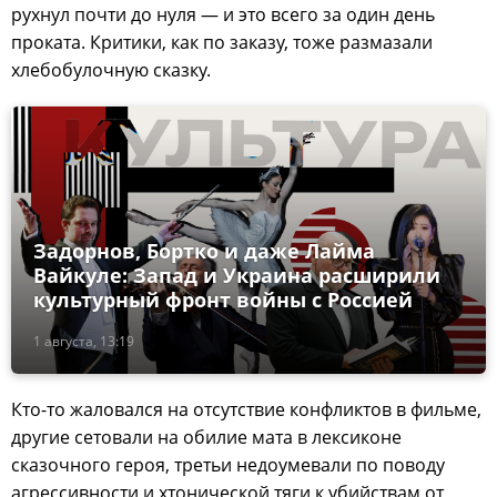
рухнул почти до нуля — и это всего за один день
проката. Критики, как по заказу, тоже размазали
хлебобулочную сказку.
Задорнов, Бортко и даже Лайма
Вайкуле: Запад и Украина расширили
культурный фронт войны с Россией
1 августа, 13:19
Кто-то жаловался на отсутствие конфликтов в фильме,
другие сетовали на обилие мата в лексиконе
сказочного героя, третьи недоумевали по поводу
агрессивности и хтонической тяги к убийствам от