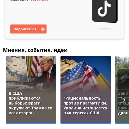
Мнения, события, идеи
В США
Зени
приближаются
"Рациональность"
"тигр
выборы: враги
против прагматики.
спец
окружают Трампа со
Украина истощается
расч
всех сторон
в интересах США
дрон