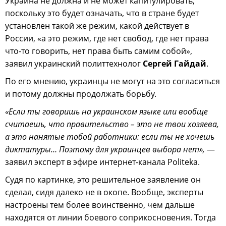
Украина не должна и не может капитулировать,
поскольку это будет означать, что в стране будет
установлен такой же режим, какой действует в
России, «а это режим, где нет свобод, где нет права
что-то говорить, нет права быть самим собой»,
заявил украинский политтехнолог
Сергей Гайдай
.
По его мнению, украинцы не могут на это согласиться
и потому должны продолжать борьбу.
«Если ты говоришь на украинском языке или вообще
считаешь, что правительство – это не твои хозяева,
а это нанятые тобой работники: если ты не хочешь
диктатуры… Поэтому для украинцев выбора нет»,
—
заявил эксперт в эфире интернет-канала Politeka.
Судя по картинке, это решительное заявление он
сделал, сидя далеко не в окопе. Вообще, эксперты
настроены тем более воинственно, чем дальше
находятся от линии боевого соприкосновения. Тогда