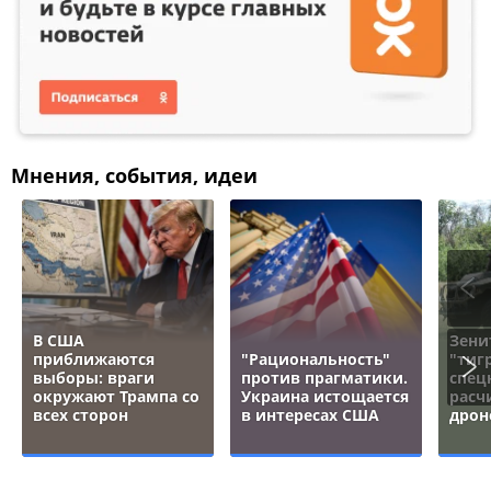
Мнения, события, идеи
В США
Зени
приближаются
"Рациональность"
"тигр
выборы: враги
против прагматики.
спец
окружают Трампа со
Украина истощается
расч
всех сторон
в интересах США
дрон