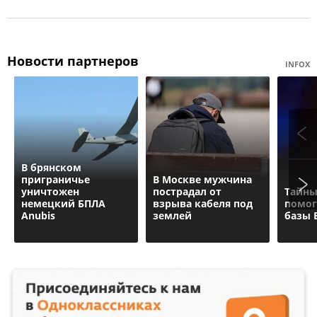
Новости партнеров
INFOX
В брянском
приграничье
В Москве мужчина
уничтожен
пострадал от
Тайны
немецкий БПЛА
взрыва кабеля под
помог
Anubis
землей
базы 