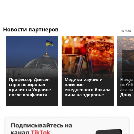
Новости партнеров
INFOX
Профессор Диесен
Медики изучили
Назва
спрогнозировал
влияние
погиб
кризис на Украине
ежедневного бокала
атаки
после конфликта
вина на здоровье
Дону