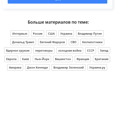
Больше материалов по теме:
Интервью
Россия
США
Украина
Владимир Путин
Дональд Трамп
Евгений Федоров
СВО
беспилотники
Ядерное оружие
переговоры
холодная война
СССР
Запад
Европа
Киев
Нью-Йорк
Вашингтон
Франция
Британия
Америка
Джон Кеннеди
Владимир Зеленский
Украина.ру