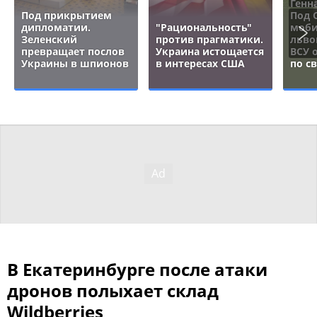
Генн
Под прикрытием
Под 
дипломатии.
"Рациональность"
моби
Зеленский
против прагматики.
льво
превращает послов
Украина истощается
ВСУ 
Украины в шпионов
в интересах США
по с
В Екатеринбурге после атаки
дронов полыхает склад
Wildberries