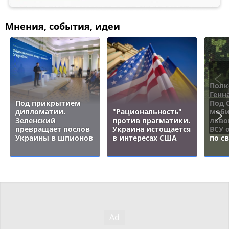
Мнения, события, идеи
Полк
Генн
Под прикрытием
Под 
дипломатии.
"Рациональность"
моби
Зеленский
против прагматики.
льво
превращает послов
Украина истощается
ВСУ 
Украины в шпионов
в интересах США
по с