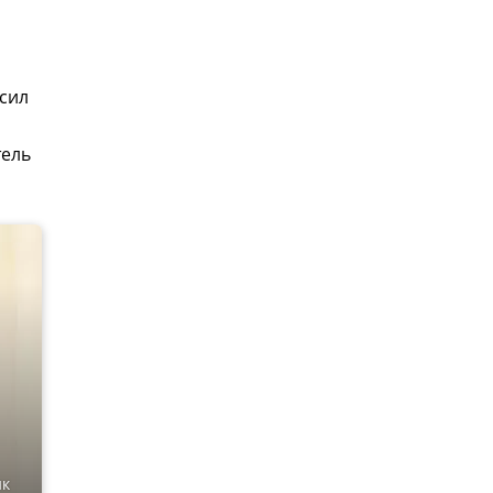
 сил
тель
ик