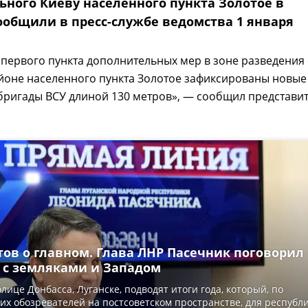
ьного Киеву населенного пункта Золотое в
сообщили в пресс-службе ведомства 1 января
первого пункта дополнительных мер в зоне разведения
айоне населенного пункта Золотое зафиксированы новые
бригады ВСУ длиной 130 метров», — сообщил представи
тов о главном. Глава ЛНР Пасечник поговорил
 с земляками и Западом
лице Донбасса, Луганске, подводят итоги года, который, по
х обозревателей на постсоветском пространстве, для республ