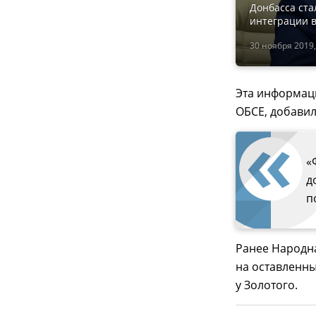
Донбасса ста
интеграции в
30 ноября 2019,
Эта информац
ОБСЕ, добавил
«
д
п
Ранее Народн
на оставленны
у Золотого.