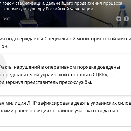
л годом стабилизации, дальнейшего продвижения процесса
 экономику и культуру Российской Федерации
 13:07
ия подтверждается Специальной мониторинговой мисс
 он.
Факты нарушений в оперативном порядке доведены
о представителей украинской стороны в СЦКК», —
одчеркнул представитель пресс-службы.
ая милиция ЛНР зафиксировала девять украинских сило
х ими ранее позициях в районе участка отвода сил