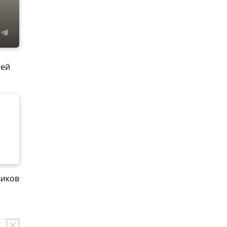
ией
виков