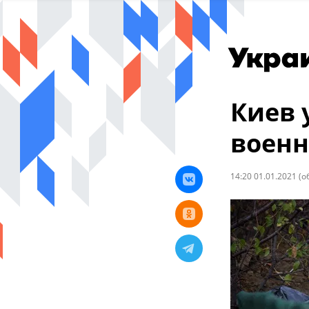
Киев 
военн
14:20 01.01.2021
(о