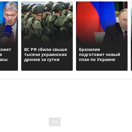
может
ВС РФ сбили свыше
Бразилия
в
тысячи украинских
подготовит новый
асы
дронов за сутки
план по Украине