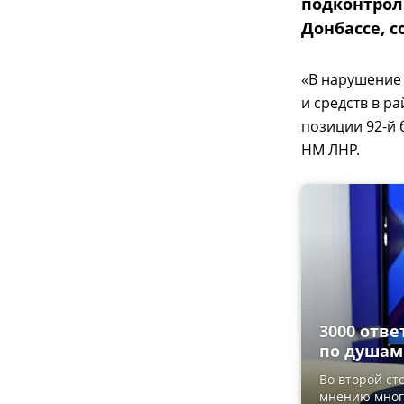
подконтрол
Донбассе, 
«В нарушение 
и средств в р
позиции 92-й 
НМ ЛНР.
3000 отве
по душам
Во второй сто
мнению многи