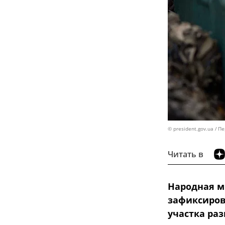
© president.gov.ua
Пе
Читать в
Народная м
зафиксиров
участка раз