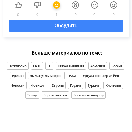
0
0
1
0
0
0
Обсудить
Больше материалов по теме:
Эксклюзив
ЕАЭС
ЕС
Никол Пашинян
Армения
Россия
Ереван
Эммануэль Макрон
РЖД
Урсула фон дер Ляйен
Новости
Франция
Европа
Грузия
Турция
Киргизия
Запад
Еврокомиссия
Россельхознадзор