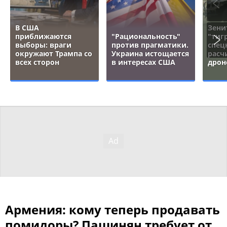
В США
Зени
приближаются
"Рациональность"
"тигр
выборы: враги
против прагматики.
спец
окружают Трампа со
Украина истощается
расч
всех сторон
в интересах США
дрон
Армения: кому теперь продавать
помидоры? Пашинян требует от