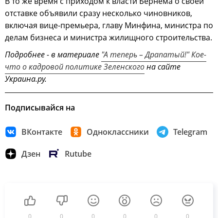
В то же время с приходом к власти Бернема о своей
отставке объявили сразу несколько чиновников,
включая вице-премьера, главу Минфина, министра по
делам бизнеса и министра жилищного строительства.
Подробнее - в материале
"А теперь – Драпатый!" Кое-
что о кадровой политике Зеленского
на сайте
Украина.ру.
Подписывайся на
ВКонтакте
Одноклассники
Telegram
Дзен
Rutube
0
0
0
0
0
0