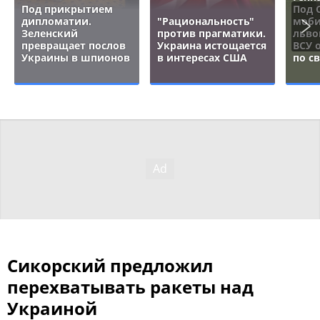
Под прикрытием
Под 
дипломатии.
"Рациональность"
моби
Зеленский
против прагматики.
льво
превращает послов
Украина истощается
ВСУ 
Украины в шпионов
в интересах США
по с
Сикорский предложил
перехватывать ракеты над
Украиной