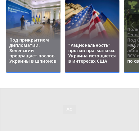
Полк
Генн
Под прикрытием
Под 
дипломатии.
"Рациональность"
моби
Зеленский
против прагматики.
льво
превращает послов
Украина истощается
ВСУ 
Украины в шпионов
в интересах США
по с