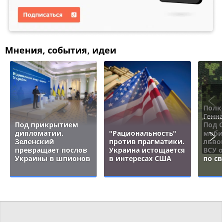
Мнения, события, идеи
Полк
Генн
Под прикрытием
Под 
дипломатии.
"Рациональность"
моби
Зеленский
против прагматики.
льво
превращает послов
Украина истощается
ВСУ 
Украины в шпионов
в интересах США
по с