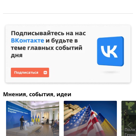
Мнения, события, идеи
Полк
Генн