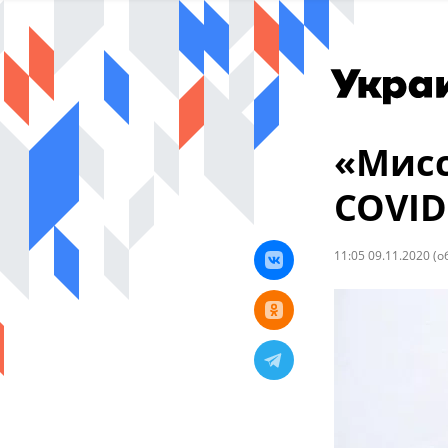
«Мисс
COVID
11:05 09.11.2020
(о