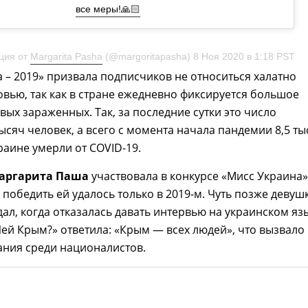
все меры!🙏🏻
ция от
Margarita Pasha
(@margoritapasha) 8 Ноя 2020 в 1:18 PST
 – 2019» призвала подписчиков не относиться халатно
овью, так как в стране ежедневно фиксируется большое
вых зараженных. Так, за последние сутки это число
ысяч человек, а всего с момента начала пандемии 8,5 т
раине умерли от COVID-19.
аргарита Паша
участвовала в конкурсе «Мисс Украина»
о победить ей удалось только в 2019-м. Чуть позже девуш
дал, когда отказалась давать интервью на украинском яз
Чей Крым?» ответила: «Крым — всех людей», что вызвало
ания среди националистов.