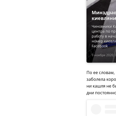
Минздрав
киевляни
Чиновники Ки
центра по пр
работу в нач
номер киевля
Facebook
9 ноября 2020, 
По ее словам,
заболела коро
ни кашля не б
дни постоянно