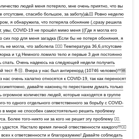
личество людей меня потеряло, мне очень приятно, что вы
е отсутсвие, спасибо большое, за заботу)🙏🏻 Ровно неделю
ером, я обнаружила, что потеряла обоняние (,сразу решила
т, увы, COVID-19 не прошёл мимо меня ((Где я могла его
о сих пор для меня загадка (Если бы не потеря обоняния, я
ть не могла, что заболела 🤷🏼‍♀️ Температура 36,6,отсутсвие
орка и т.д Немного ломило тело и первые 3 дня постоянно
ь спать. Очень надеюсь на следующей недели получить
 тест 🤞🏻. Вчера у нас был антирекорд (10746 человек)!!!🆘
з нас очень халатно относятся к COVID-19, так как переносят
ессимптомно, давайте наконец-то перестанем думать только
ть огромное количество людей, которые находятся в группе
ого-то одного отдельного ответственного за борьбу с COVID-
то в мире не способен самостоятельно решить проблему
са. Более того-никто ни за кого не решит эту проблему ☝🏻.
 удастся. Настало время личной отвественности каждого!!!☝🏻
всех к ответсвенности и благоразумию! Давайте соблюдать