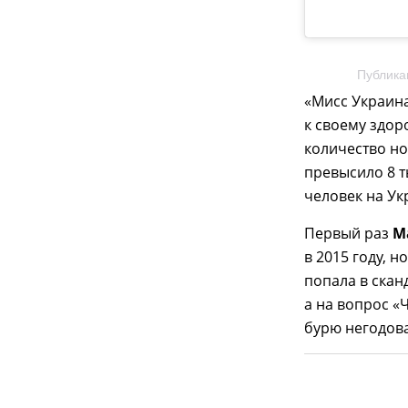
Публика
«Мисс Украина
к своему здор
количество но
превысило 8 т
человек на Ук
Первый раз
М
в 2015 году, н
попала в скан
а на вопрос «
бурю негодов