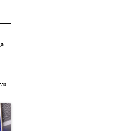
да
гла