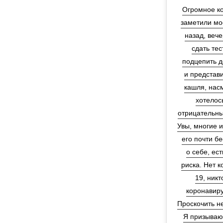
Огромное ко
заметили мо
назад, веч
сдать тес
подцепить д
и представи
кашля, насм
хотелос
отрицательный
Увы, многие и
его почти б
о себе, ес
риска. Нет к
19, ник
коронавиру
Проскочить не
Я призываю 