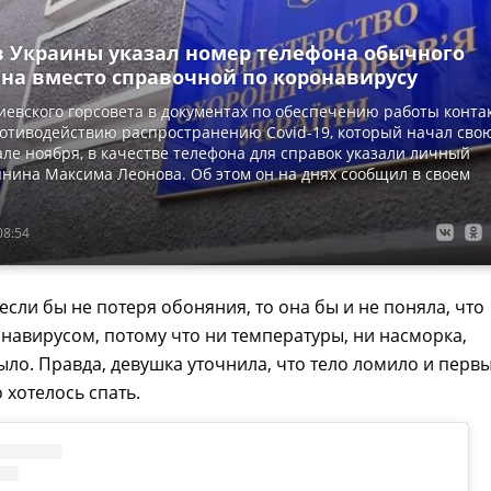
 Украины указал номер телефона обычного
на вместо справочной по коронавирусу
евского горсовета в документах по обеспечению работы контак
отиводействию распространению Covid-19, который начал сво
але ноября, в качестве телефона для справок указали личный
нина Максима Леонова. Об этом он на днях сообщил в своем
08:54
 если бы не потеря обоняния, то она бы и не поняла, что
навирусом, потому что ни температуры, ни насморка,
ыло. Правда, девушка уточнила, что тело ломило и перв
 хотелось спать.