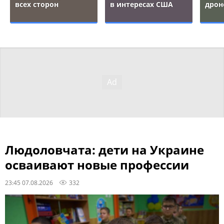
всех сторон
в интересах США
дрон
Людоловчата: дети на Украине
осваивают новые профессии
23:45 07.08.2026
332