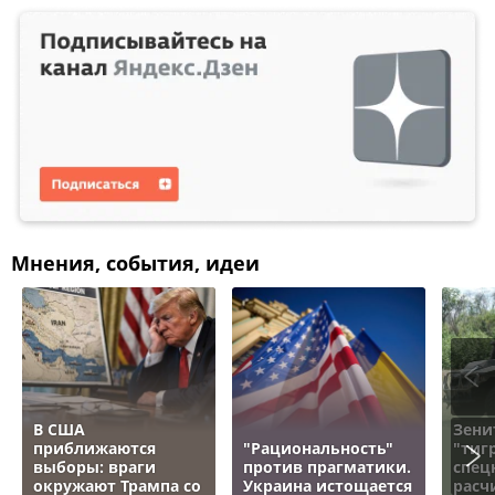
Мнения, события, идеи
В США
Зени
приближаются
"Рациональность"
"тигр
выборы: враги
против прагматики.
спец
окружают Трампа со
Украина истощается
расч