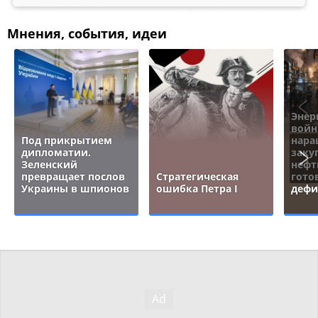
Мнения, события, идеи
Энер
войн
Под прикрытием
нара
дипломатии.
заку
Зеленский
нефт
превращает послов
Стратегическая
гото
Украины в шпионов
ошибка Петра I
дефи