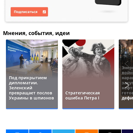
Мнения, события, идеи
Энер
войн
Под прикрытием
нара
дипломатии.
заку
Зеленский
нефт
превращает послов
Стратегическая
гото
Украины в шпионов
ошибка Петра I
дефи