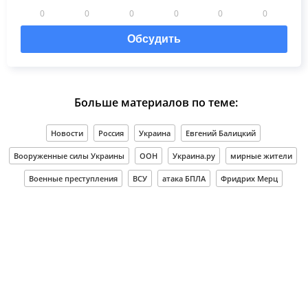
0
0
0
0
0
0
Обсудить
Больше материалов по теме:
Новости
Россия
Украина
Евгений Балицкий
Вооруженные силы Украины
ООН
Украина.ру
мирные жители
Военные преступления
ВСУ
атака БПЛА
Фридрих Мерц