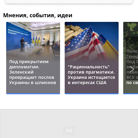
Мнения, события, идеи
Полк
Генн
Под прикрытием
Под 
дипломатии.
"Рациональность"
моби
Зеленский
против прагматики.
льво
превращает послов
Украина истощается
ВСУ 
Украины в шпионов
в интересах США
по с