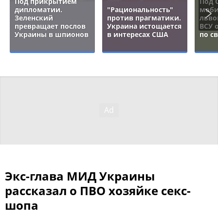
Под прикрытием
Под 
дипломатии.
"Рациональность"
моби
Зеленский
против прагматики.
льво
превращает послов
Украина истощается
ВСУ 
Украины в шпионов
в интересах США
по с
Экс-глава МИД Украины
рассказал о ПВО хозяйке секс-
шопа