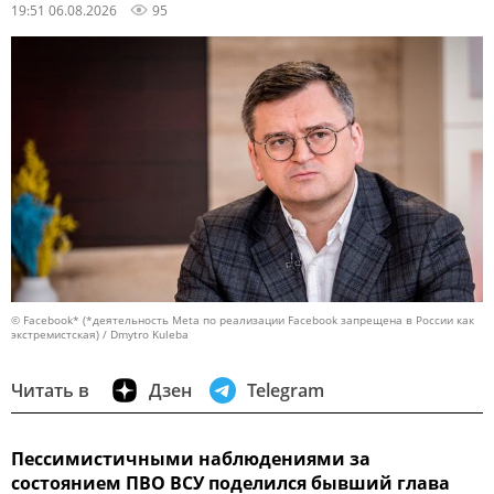
19:51 06.08.2026
95
© Facebook* (*деятельность Meta по реализации Facebook запрещена в России как
экстремистская) / Dmytro Kuleba
Читать в
Дзен
Telegram
Пессимистичными наблюдениями за
состоянием ПВО ВСУ поделился бывший глава