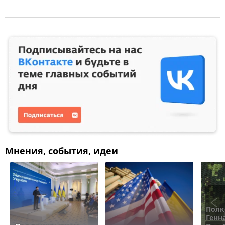
Мнения, события, идеи
Полк
Генн