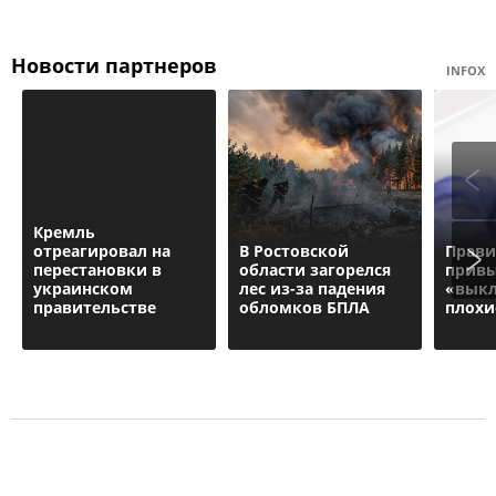
Новости партнеров
INFOX
Кремль
отреагировал на
В Ростовской
Прав
перестановки в
области загорелся
привы
украинском
лес из-за падения
«вык
правительстве
обломков БПЛА
плохи