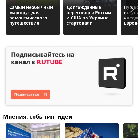
Самый необычный
Долгожданные
Пушко
маршрут для
переговоры России
вступ
романтического
и США по Украине
«ледя
путешествия
стартовали
Европ
Мнения, события, идеи