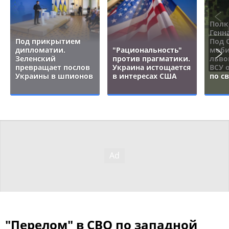
Полк
Генн
Под прикрытием
Под 
дипломатии.
"Рациональность"
моби
Зеленский
против прагматики.
льво
превращает послов
Украина истощается
ВСУ 
Украины в шпионов
в интересах США
по с
"Перелом" в СВО по западной