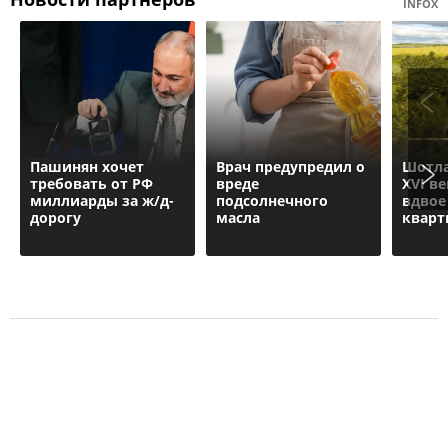
INFOX
Пашинян хочет
Врач предупредил о
Шотла
требовать от РФ
вреде
XVI в
миллиарды за ж/д-
подсолнечного
вдвое
дорогу
масла
квар