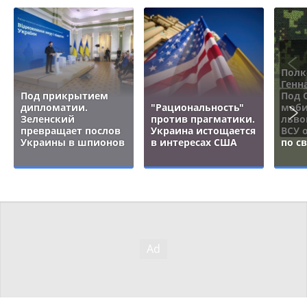
Полк
Генн
Под прикрытием
Под 
дипломатии.
"Рациональность"
моби
Зеленский
против прагматики.
льво
превращает послов
Украина истощается
ВСУ 
Украины в шпионов
в интересах США
по с