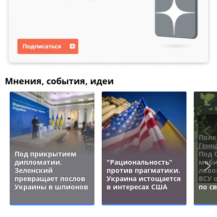
Мнения, события, идеи
Полк
Генн
Под прикрытием
Под 
дипломатии.
"Рациональность"
моби
Зеленский
против прагматики.
льво
превращает послов
Украина истощается
ВСУ 
Украины в шпионов
в интересах США
по с