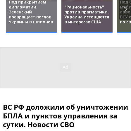
Под прикрытием
Под 
дипломатии.
"Рациональность"
моби
Зеленский
против прагматики.
льво
превращает послов
Украина истощается
ВСУ 
Украины в шпионов
в интересах США
по с
ВС РФ доложили об уничтожении
БПЛА и пунктов управления за
сутки. Новости СВО