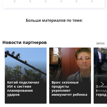
0
0
0
0
0
0
Больше материалов по теме:
Новости партнеров
INFOX
Китай подключил
Врач: сезонные
ИИ к системе
продукты
Зачем
планирования
укрепляют
понад
ударов
иммунитет ребенка
город