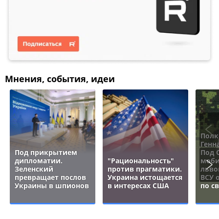
Мнения, события, идеи
Полк
Генн
Под прикрытием
Под 
дипломатии.
"Рациональность"
моби
Зеленский
против прагматики.
льво
превращает послов
Украина истощается
ВСУ 
Украины в шпионов
в интересах США
по с