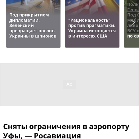
Полк
Генн
Под прикрытием
Под 
дипломатии.
"Рациональность"
моби
Зеленский
против прагматики.
льво
превращает послов
Украина истощается
ВСУ 
Украины в шпионов
в интересах США
по с
Сняты ограничения в аэропорту
Уфы, — Росавиация