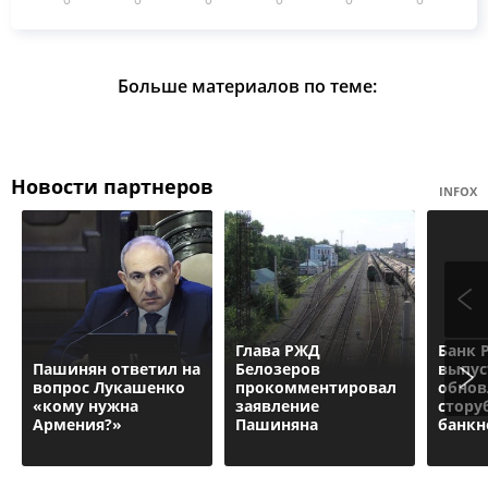
Больше материалов по теме:
Новости партнеров
INFOX
Глава РЖД
Банк 
Пашинян ответил на
Белозеров
выпус
вопрос Лукашенко
прокомментировал
обнов
«кому нужна
заявление
стору
Армения?»
Пашиняна
банкн