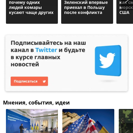
почему одних
Зеленский впервые
как с
людей комары
приехал в Польшу
морск
кусают чаще других
после конфликта
США
Мнения, события, идеи