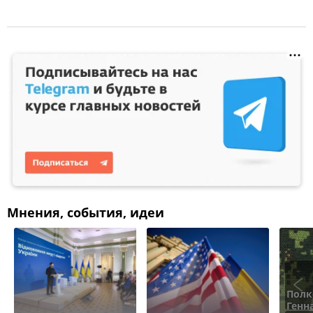
Мнения, события, идеи
Полк
Генн