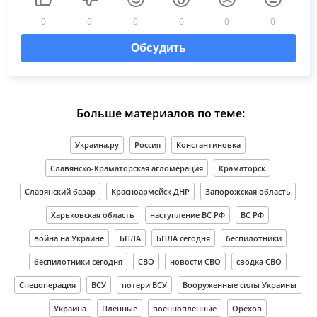
0
0
0
0
0
0
Обсудить
Больше материалов по теме:
Украина.ру
Россия
Константиновка
Славянско-Краматорская агломерация
Краматорск
Славянский базар
Красноармейск ДНР
Запорожская область
Харьковская область
наступление ВС РФ
ВС РФ
война на Украине
БПЛА
БПЛА сегодня
беспилотники
беспилотники сегодня
СВО
новости СВО
сводка СВО
Спецоперация
ВСУ
потери ВСУ
Вооруженные силы Украины
Украина
Пленные
военнопленные
Орехов